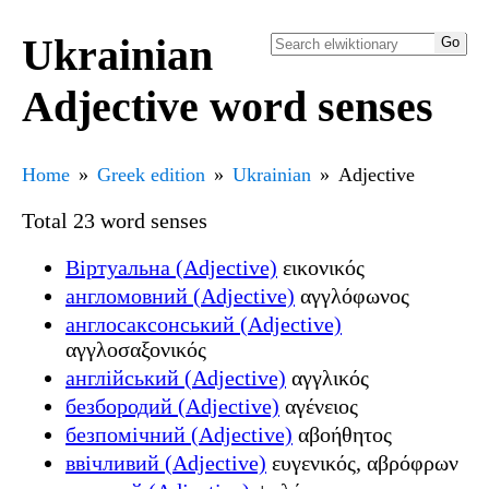
Ukrainian
Adjective word senses
Home
Greek edition
Ukrainian
Adjective
Total 23 word senses
Віртуальна (Adjective)
εικονικός
англомовний (Adjective)
αγγλόφωνος
англосаксонський (Adjective)
αγγλοσαξονικός
англійський (Adjective)
αγγλικός
безбородий (Adjective)
αγένειος
безпомічний (Adjective)
αβοήθητος
ввічливий (Adjective)
ευγενικός, αβρόφρων