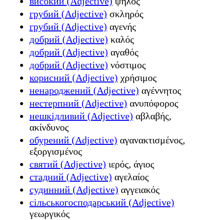
високий (Adjective)
ψηλός
грубий (Adjective)
σκληρός
грубий (Adjective)
αγενής
добрий (Adjective)
καλός
добрий (Adjective)
αγαθός
добрий (Adjective)
νόστιμος
корисний (Adjective)
χρήσιμος
ненароджений (Adjective)
αγέννητος
нестерпний (Adjective)
ανυπόφορος
нешкідливий (Adjective)
αβλαβής,
ακίνδυνος
обурений (Adjective)
αγανακτισμένος,
εξοργισμένος
святий (Adjective)
ιερός, άγιος
стадний (Adjective)
αγελαίος
судинний (Adjective)
αγγειακός
сільськогосподарський (Adjective)
γεωργικός