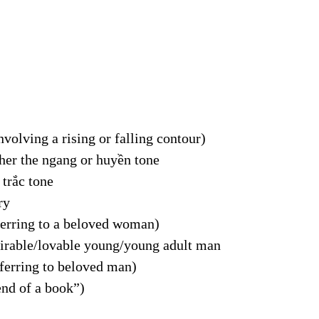
volving a rising or falling contour)
her the ngang or huyền tone
 trắc tone
ry
ferring to a beloved woman)
rable/lovable young/young adult man
ferring to beloved man)
nd of a book”)