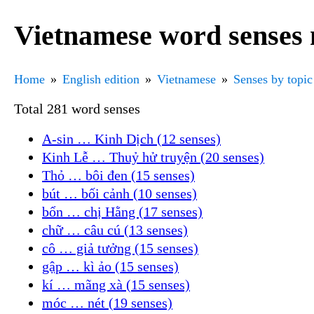
Vietnamese word senses 
Home
English edition
Vietnamese
Senses by topic
Total 281 word senses
A-sin … Kinh Dịch (12 senses)
Kinh Lễ … Thuỷ hử truyện (20 senses)
Thỏ … bôi đen (15 senses)
bút … bối cảnh (10 senses)
bổn … chị Hằng (17 senses)
chữ … câu cú (13 senses)
cô … giả tưởng (15 senses)
gập … kì ảo (15 senses)
kí … mãng xà (15 senses)
móc … nét (19 senses)