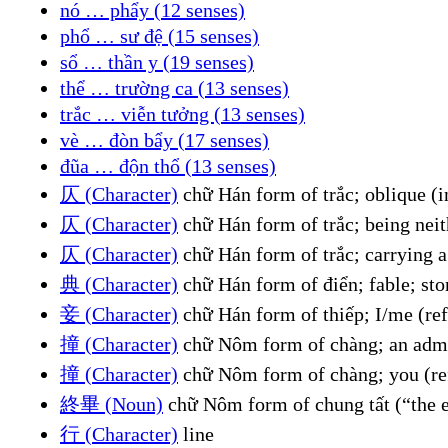
nó … phẩy (12 senses)
phổ … sư đệ (15 senses)
sổ … thần y (19 senses)
thể … trường ca (13 senses)
trắc … viễn tưởng (13 senses)
vè … đòn bẩy (17 senses)
đũa … độn thổ (13 senses)
仄 (Character)
chữ Hán form of trắc; oblique (in
仄 (Character)
chữ Hán form of trắc; being neit
仄 (Character)
chữ Hán form of trắc; carrying a
典 (Character)
chữ Hán form of điển; fable; sto
妾 (Character)
chữ Hán form of thiếp; I/me (re
撞 (Character)
chữ Nôm form of chàng; an admi
撞 (Character)
chữ Nôm form of chàng; you (re
終畢 (Noun)
chữ Nôm form of chung tất (“the e
行 (Character)
line