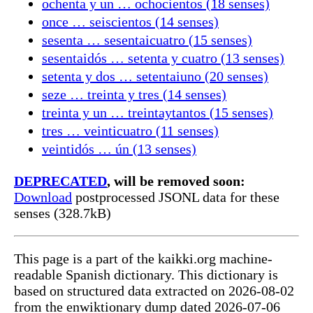
ochenta y un … ochocientos (18 senses)
once … seiscientos (14 senses)
sesenta … sesentaicuatro (15 senses)
sesentaidós … setenta y cuatro (13 senses)
setenta y dos … setentaiuno (20 senses)
seze … treinta y tres (14 senses)
treinta y un … treintaytantos (15 senses)
tres … veinticuatro (11 senses)
veintidós … ún (13 senses)
DEPRECATED
, will be removed soon:
Download
postprocessed JSONL data for these
senses (328.7kB)
This page is a part of the kaikki.org machine-
readable Spanish dictionary. This dictionary is
based on structured data extracted on 2026-08-02
from the enwiktionary dump dated 2026-07-06