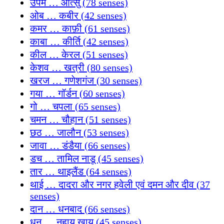
उपम … ओत्सु (78 senses)
ओब … कबीर (42 senses)
कमर … काफ़ी (61 senses)
काबा … कीर्ति (42 senses)
कील … केरल (51 senses)
केशव … खत्री (80 senses)
खरज … गणेशगंज (30 senses)
गया … गॉर्डन (60 senses)
गो … चपला (65 senses)
चमन … चौहान (51 senses)
छठ … जालौन (53 senses)
जावा … डंडैया (66 senses)
डच … तामिल नाडू (45 senses)
तार … थाइलैंड (64 senses)
थाई … दादरा और नगर हवेली एवं दमन और दीव (37
senses)
दान … धनबाद (66 senses)
धनु … नहाय खाय (45 senses)