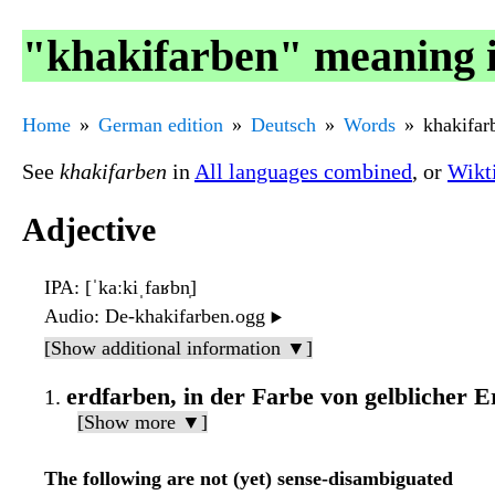
"khakifarben" meaning 
Home
German edition
Deutsch
Words
khakifar
See
khakifarben
in
All languages combined
, or
Wikt
Adjective
IPA
: [ˈkaːkiˌfaʁbn̩]
Audio
: De-khakifarben.ogg
▶️
[Show additional information ▼]
erdfarben, in der Farbe von gelblicher E
[Show more ▼]
The following are not (yet) sense-disambiguated