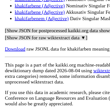
khakifarbene (Adjective)
Nominativ Singular Fe
khakifarbene (Adjective)
Akkusativ Singular Fe
khakifarbenem (Adjective)
Dativ Singular Mask
[Show JSON for postprocessed kaikki.org data show
[Show JSON for raw wiktextract data ▼]
Download
raw JSONL data for khakifarben meaning 
This page is a part of the kaikki.org machine-readab
dewiktionary dump dated 2026-08-04 using
wiktextr
extra categories) removed, some information disamb
unprocessed wiktextract data.
If you use this data in academic research, please ci
Conference on Language Resources and Evaluation (L
would also be greatly appreciated.