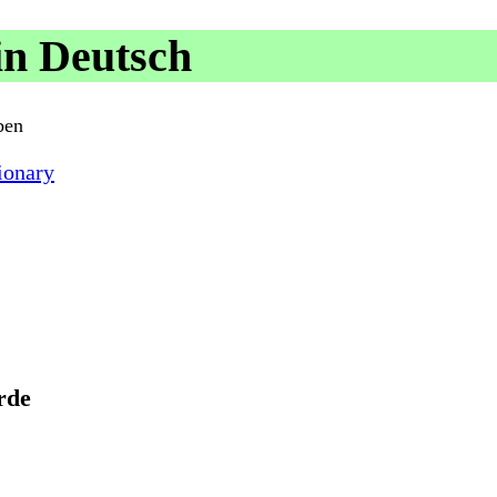
in Deutsch
ben
ionary
rde