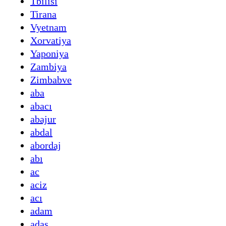
Tbilisi
Tirana
Vyetnam
Xorvatiya
Yaponiya
Zambiya
Zimbabve
aba
abacı
abajur
abdal
abordaj
abı
ac
aciz
acı
adam
adaş