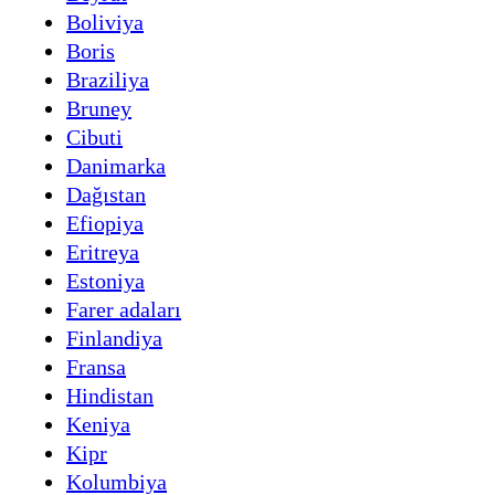
Boliviya
Boris
Braziliya
Bruney
Cibuti
Danimarka
Dağıstan
Efiopiya
Eritreya
Estoniya
Farer adaları
Finlandiya
Fransa
Hindistan
Keniya
Kipr
Kolumbiya