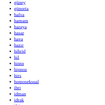
güney
günorta
halva
hamam
haraya
hasar
hava
hazır
hibrid
hil
himn
hipnoz
hirs
homoseksual
ibri
idman
idrak