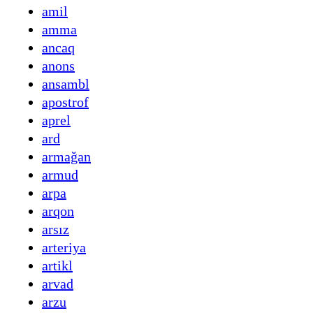
amil
amma
ancaq
anons
ansambl
apostrof
aprel
ard
armağan
armud
arpa
arqon
arsız
arteriya
artikl
arvad
arzu