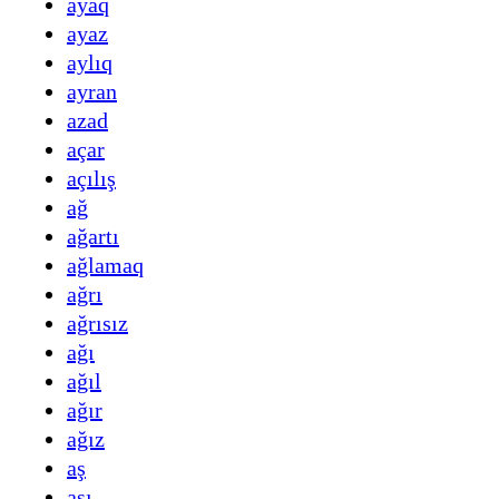
ayaq
ayaz
aylıq
ayran
azad
açar
açılış
ağ
ağartı
ağlamaq
ağrı
ağrısız
ağı
ağıl
ağır
ağız
aş
aşı