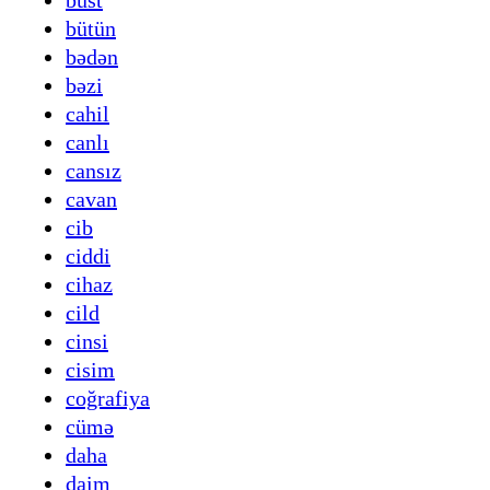
büst
bütün
bədən
bəzi
cahil
canlı
cansız
cavan
cib
ciddi
cihaz
cild
cinsi
cisim
coğrafiya
cümə
daha
daim