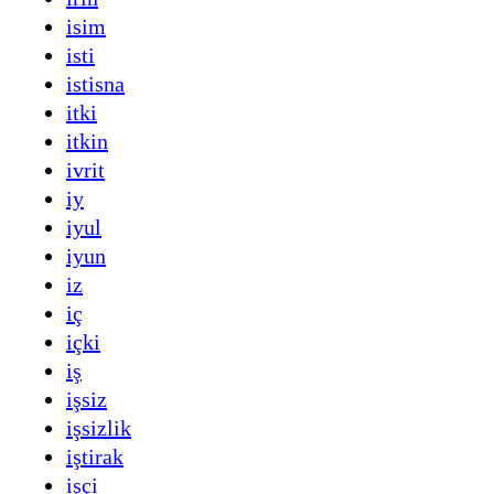
isim
isti
istisna
itki
itkin
ivrit
iy
iyul
iyun
iz
iç
içki
iş
işsiz
işsizlik
iştirak
işçi