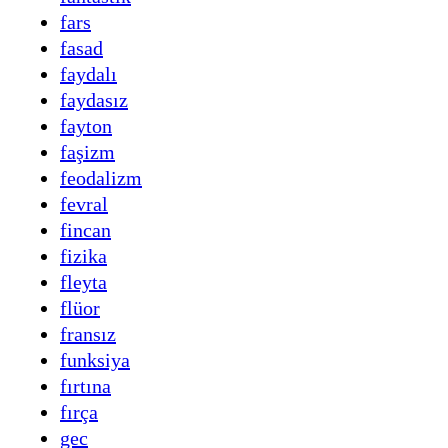
fars
fasad
faydalı
faydasız
fayton
faşizm
feodalizm
fevral
fincan
fizika
fleyta
flüor
fransız
funksiya
fırtına
fırça
gec