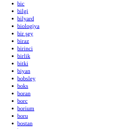
bic
bilgi
bilyard
biologiya
bir şey
biraz
birinci
birlik
bitki
biyan
bobsley
boks
boran
borc
borium
boru
bostan