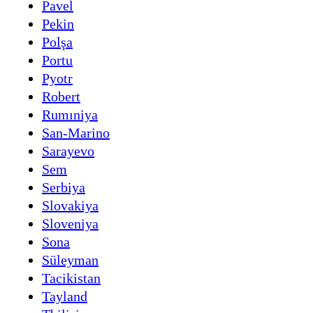
Pavel
Pekin
Polşa
Portu
Pyotr
Robert
Rumıniya
San-Marino
Sarayevo
Sem
Serbiya
Slovakiya
Sloveniya
Sona
Süleyman
Tacikistan
Tayland