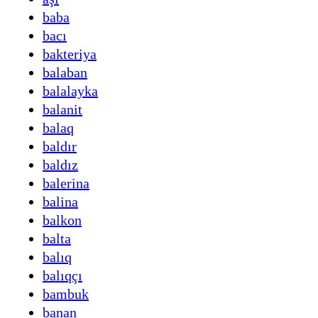
baba
bacı
bakteriya
balaban
balalayka
balanit
balaq
baldır
baldız
balerina
balina
balkon
balta
balıq
balıqçı
bambuk
banan