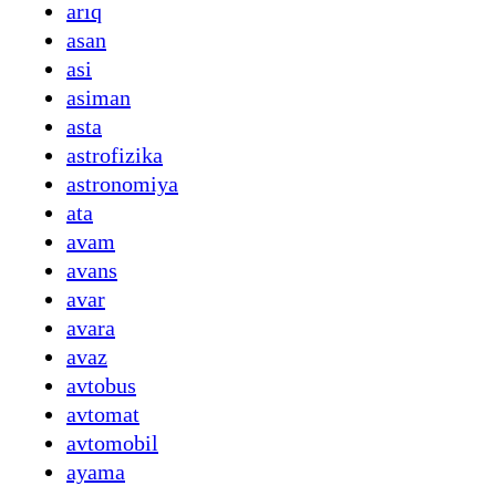
arıq
asan
asi
asiman
asta
astrofizika
astronomiya
ata
avam
avans
avar
avara
avaz
avtobus
avtomat
avtomobil
ayama