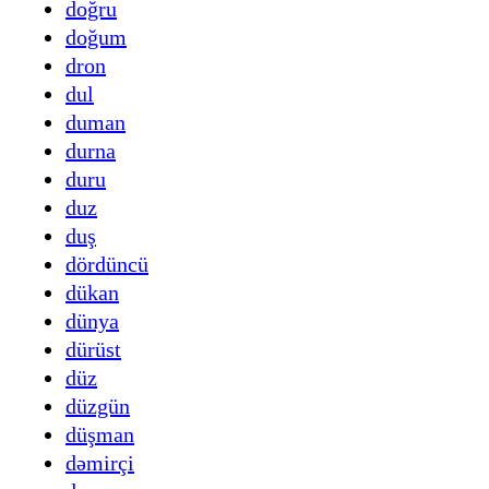
doğru
doğum
dron
dul
duman
durna
duru
duz
duş
dördüncü
dükan
dünya
dürüst
düz
düzgün
düşman
dəmirçi