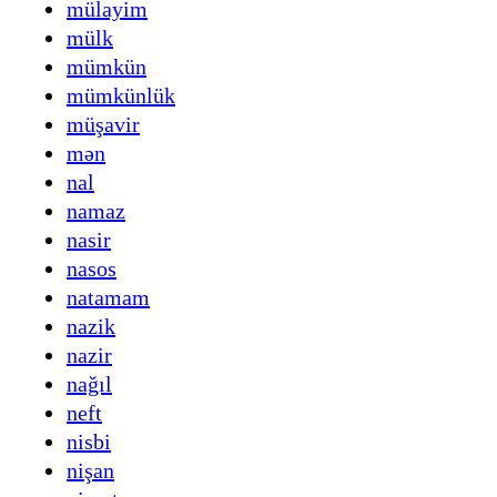
mülayim
mülk
mümkün
mümkünlük
müşavir
mən
nal
namaz
nasir
nasos
natamam
nazik
nazir
nağıl
neft
nisbi
nişan