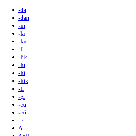
-da
-dan
-in
-la
-lar
-li
-lik
-lu
-lü
-lük
-lı
-çi
-çu
-çü
-çı
A