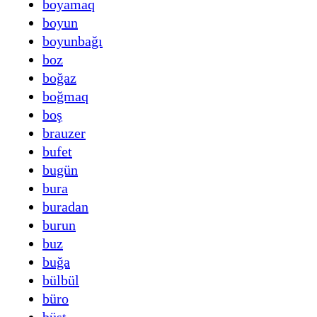
boyamaq
boyun
boyunbağı
boz
boğaz
boğmaq
boş
brauzer
bufet
bugün
bura
buradan
burun
buz
buğa
bülbül
büro