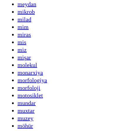
meydan
mikrob
milad
mim
miras
mis
miz
mişar
molekul
monarxiya
morfologiya
morfoloji
motosiklet
mundar
muxtar
muzey
möhür