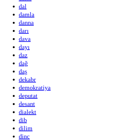
dal
damla
danna
darı
dava
dayı
daz
dağ
daş
dekabr
demokratiya
deputat
desant
dialekt
dib
dilim
dinc