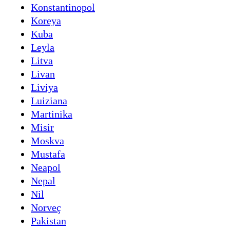
Konstantinopol
Koreya
Kuba
Leyla
Litva
Livan
Liviya
Luiziana
Martinika
Misir
Moskva
Mustafa
Neapol
Nepal
Nil
Norveç
Pakistan