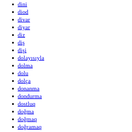
dini
diod
divar
diyar
diz
diş
dişi
dolayısıyla
dolma
dolu
dolça
donanma
dondurma
dostluq
doğma
doğmaq
doğramaq