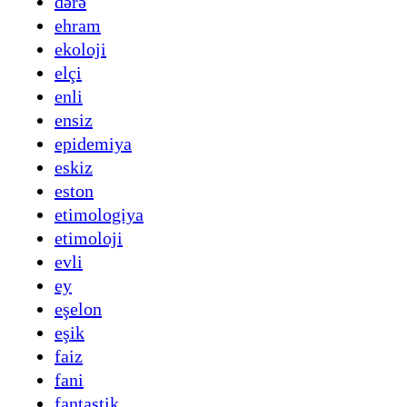
dərə
ehram
ekoloji
elçi
enli
ensiz
epidemiya
eskiz
eston
etimologiya
etimoloji
evli
ey
eşelon
eşik
faiz
fani
fantastik