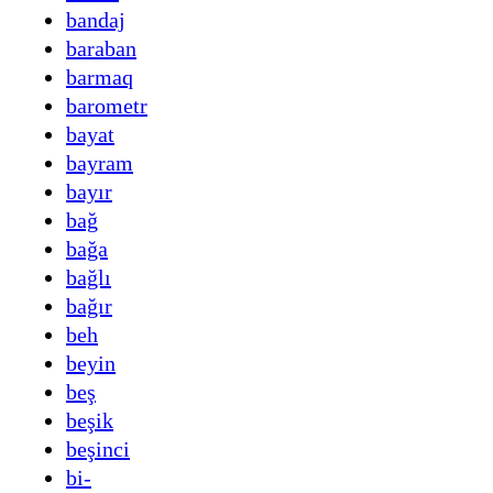
bandaj
baraban
barmaq
barometr
bayat
bayram
bayır
bağ
bağa
bağlı
bağır
beh
beyin
beş
beşik
beşinci
bi-