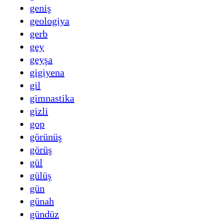
geniş
geologiya
gerb
gey
geyşa
gigiyena
gil
gimnastika
gizli
gop
görünüş
görüş
gül
gülüş
gün
günah
gündüz