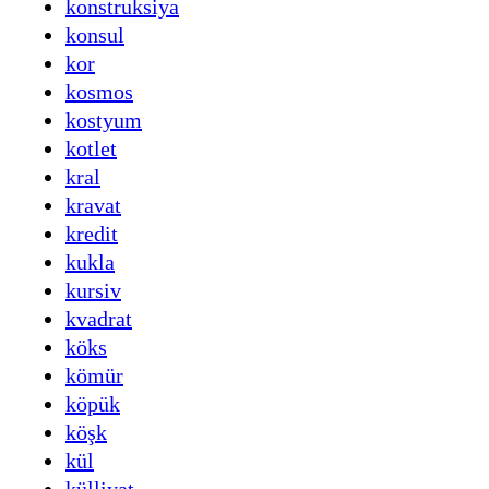
konstruksiya
konsul
kor
kosmos
kostyum
kotlet
kral
kravat
kredit
kukla
kursiv
kvadrat
köks
kömür
köpük
köşk
kül