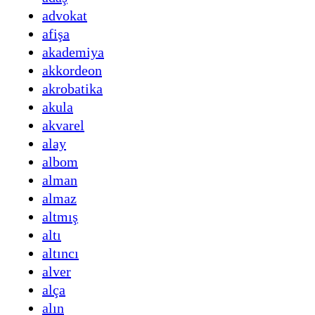
advokat
afişa
akademiya
akkordeon
akrobatika
akula
akvarel
alay
albom
alman
almaz
altmış
altı
altıncı
alver
alça
alın