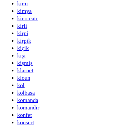
kimi
kimya
kinoteatr
kirli
kirpi
kirpik
kiçik
kişi
kişmiş
klarnet
kloun
kol
kolbasa
komanda
komandir
konfet
konsert