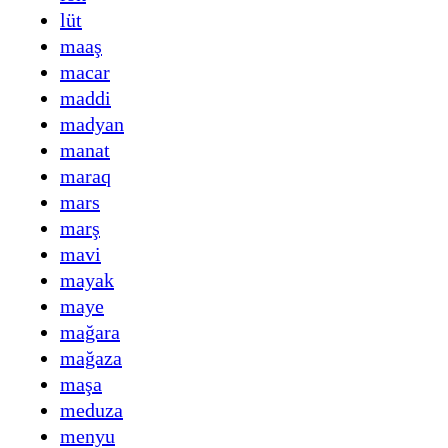
lüt
maaş
macar
maddi
madyan
manat
maraq
mars
marş
mavi
mayak
maye
mağara
mağaza
maşa
meduza
menyu