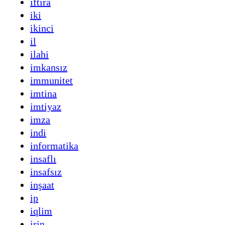
iftira
iki
ikinci
il
ilahi
imkansız
immunitet
imtina
imtiyaz
imza
indi
informatika
insaflı
insafsız
inşaat
ip
iqlim
irin