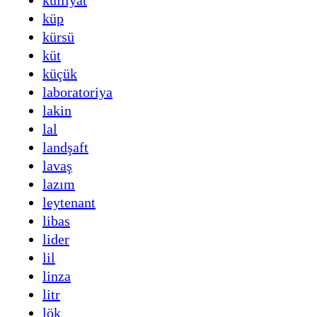
külliyat
küp
kürsü
küt
küçük
laboratoriya
lakin
lal
landşaft
lavaş
lazım
leytenant
libas
lider
lil
linza
litr
lök