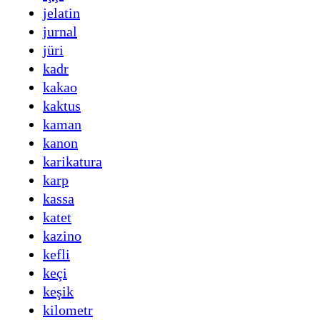
jelatin
jurnal
jüri
kadr
kakao
kaktus
kaman
kanon
karikatura
karp
kassa
katet
kazino
kefli
keçi
keşik
kilometr