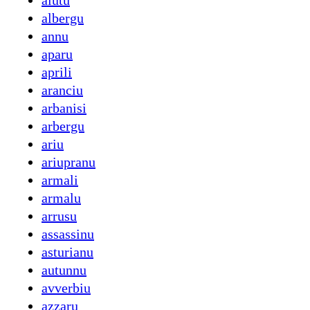
aiutu
albergu
annu
aparu
aprili
aranciu
arbanisi
arbergu
ariu
ariupranu
armali
armalu
arrusu
assassinu
asturianu
autunnu
avverbiu
azzaru