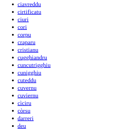
ciavreddu
cirtificatu
ciuri
cori
corpu
craparu
cristianu
cugghiandru
cuncutrigghiu
cunigghiu
cuteddu
cuvernu
cuviernu
cìciru
còrsu
darreri
deu