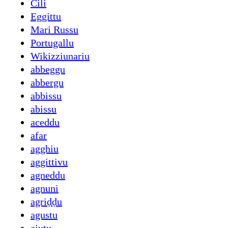
Cili
Eggittu
Mari Russu
Portugallu
Wikizziunariu
abbeggu
abbergu
abbissu
abissu
aceddu
afar
agghiu
aggittivu
agneddu
agnuni
agriḍḍu
agustu