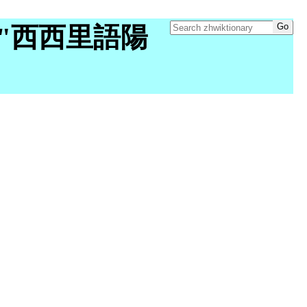
ory "西西里語陽