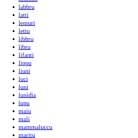
labbru
latti
lemuri
lettu
libbru
libru
lifanti
lippu
liuni
luci
luni
lunidìa
lupu
maiu
mali
mammaluccu
maritu