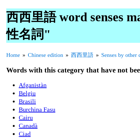
西西里語 word senses ma
性名詞"
Home
Chinese edition
西西里語
Senses by other 
Words with this category that have not be
Afganistàn
Belgiu
Brasili
Burchina Fasu
Cairu
Canadà
Ciad