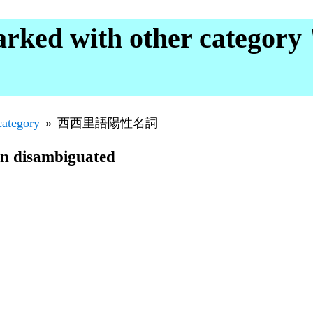
rked with other categ
category
西西里語陽性名詞
en disambiguated