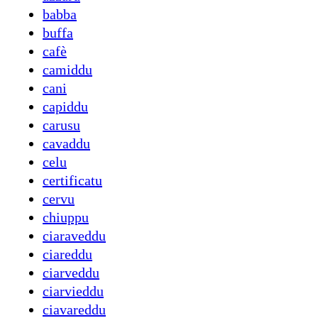
babba
buffa
cafè
camiddu
cani
capiddu
carusu
cavaddu
celu
certificatu
cervu
chiuppu
ciaraveddu
ciareddu
ciarveddu
ciarvieddu
ciavareddu