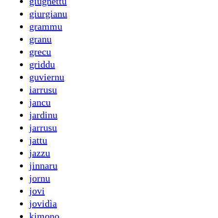
giugnettu
giurgianu
grammu
granu
grecu
griddu
guviernu
iarrusu
jancu
jardinu
jarrusu
jattu
jazzu
jinnaru
jornu
jovi
jovidìa
kimono