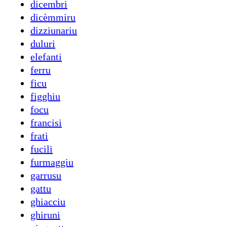
dicembri
dicèmmiru
dizziunariu
duluri
elefanti
ferru
ficu
figghiu
focu
francisi
frati
fucili
furmaggiu
garrusu
gattu
ghiacciu
ghiruni