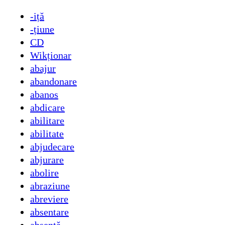
-iță
-țiune
CD
Wikționar
abajur
abandonare
abanos
abdicare
abilitare
abilitate
abjudecare
abjurare
abolire
abraziune
abreviere
absentare