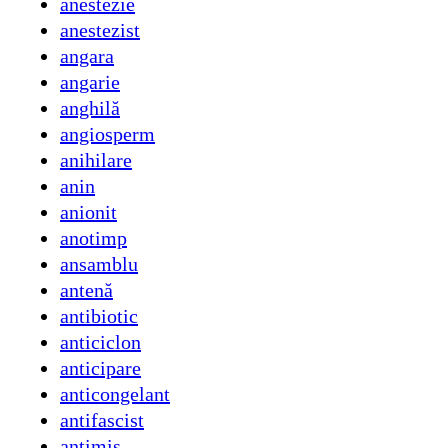
anestezie
anestezist
angara
angarie
anghilă
angiosperm
anihilare
anin
anionit
anotimp
ansamblu
antenă
antibiotic
anticiclon
anticipare
anticongelant
antifascist
antimis