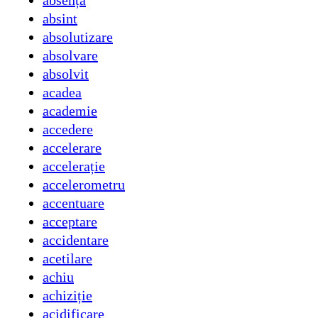
absență
absint
absolutizare
absolvare
absolvit
acadea
academie
accedere
accelerare
accelerație
accelerometru
accentuare
acceptare
accidentare
acetilare
achiu
achiziție
acidificare