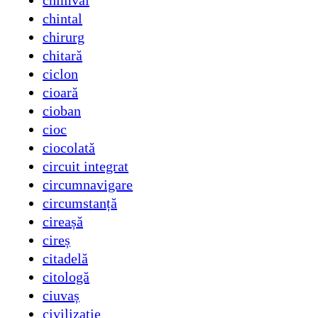
chimval
chintal
chirurg
chitară
ciclon
cioară
cioban
cioc
ciocolată
circuit integrat
circumnavigare
circumstanță
cireașă
cireș
citadelă
citologă
ciuvaș
civilizație