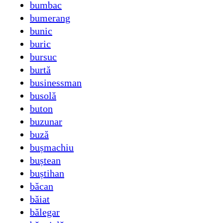
bumbac
bumerang
bunic
buric
bursuc
burtă
businessman
busolă
buton
buzunar
buză
bușmachiu
buștean
buștihan
băcan
băiat
bălegar