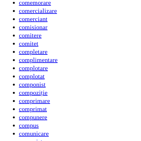
comemorare
comercializare
comerciant
comisionar
comitere
comitet
completare
complimentare
complotare
complotat
componist
compoziție
comprimare
comprimat
compunere
compus
comunicare