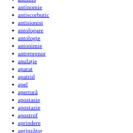
antinomie
antiscorbutic
antisionist
antologare
antologie
antonimie
antreprenor
anulație
aparat
apatrid
apel
apertură
apostasie
apostazie
apostrof
aprindere
aprinzător