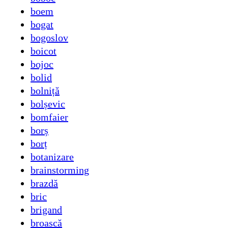
boem
bogat
bogoslov
boicot
bojoc
bolid
bolniță
bolșevic
bomfaier
borș
borț
botanizare
brainstorming
brazdă
bric
brigand
broască