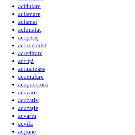
acidulare
aclamare
aclamat
aclimatat
acoperiș
acordeonist
acreditare
actriță
actualizare
acumulare
acupunctură
acuzare
acuzativ
acuzație
acvariu
acvilă
acțiune