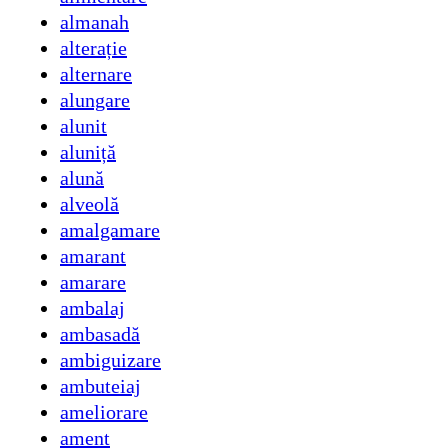
almanah
alterație
alternare
alungare
alunit
aluniță
alună
alveolă
amalgamare
amarant
amarare
ambalaj
ambasadă
ambiguizare
ambuteiaj
ameliorare
ament