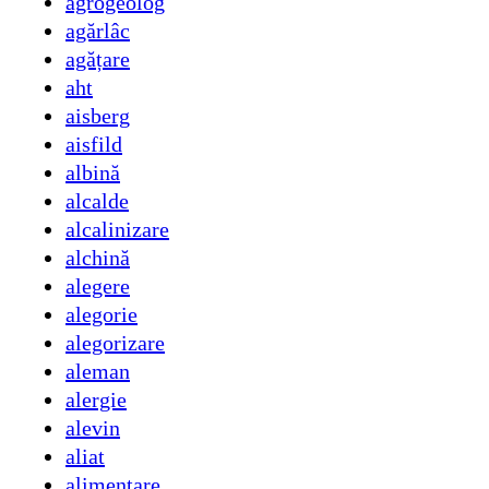
agrogeolog
agărlâc
agățare
aht
aisberg
aisfild
albină
alcalde
alcalinizare
alchină
alegere
alegorie
alegorizare
aleman
alergie
alevin
aliat
alimentare