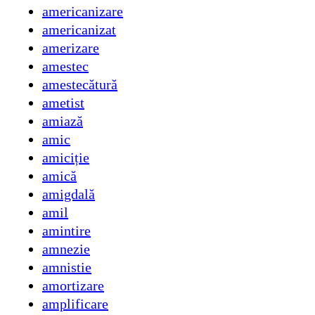
americanizare
americanizat
amerizare
amestec
amestecătură
ametist
amiază
amic
amiciție
amică
amigdală
amil
amintire
amnezie
amnistie
amortizare
amplificare