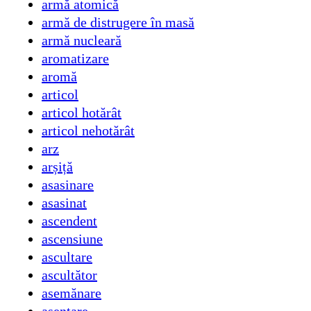
armă atomică
armă de distrugere în masă
armă nucleară
aromatizare
aromă
articol
articol hotărât
articol nehotărât
arz
arșiță
asasinare
asasinat
ascendent
ascensiune
ascultare
ascultător
asemănare