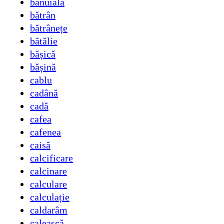
bănuială
bătrân
bătrânețe
bătălie
bășică
bășină
cablu
cadână
cadă
cafea
cafenea
caisă
calcificare
calcinare
calculare
calculație
caldarâm
caleașcă