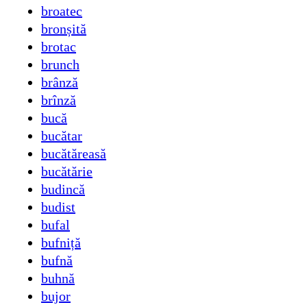
broatec
bronșită
brotac
brunch
brânză
brînză
bucă
bucătar
bucătăreasă
bucătărie
budincă
budist
bufal
bufniță
bufnă
buhnă
bujor