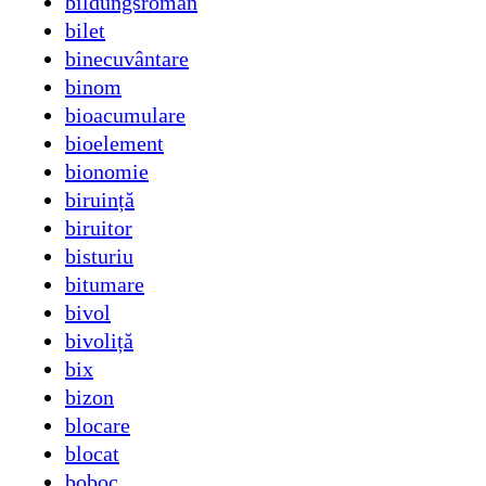
bildungsroman
bilet
binecuvântare
binom
bioacumulare
bioelement
bionomie
biruință
biruitor
bisturiu
bitumare
bivol
bivoliță
bix
bizon
blocare
blocat
boboc