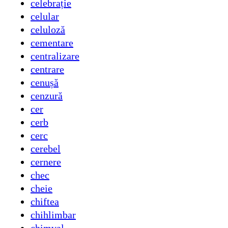
celebrație
celular
celuloză
cementare
centralizare
centrare
cenușă
cenzură
cer
cerb
cerc
cerebel
cernere
chec
cheie
chiftea
chihlimbar