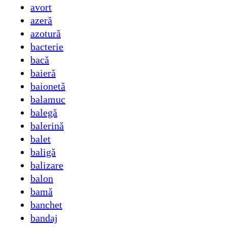
avort
azeră
azotură
bacterie
bacă
baieră
baionetă
balamuc
balegă
balerină
balet
baligă
balizare
balon
bamă
banchet
bandaj