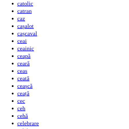
catolic
catran
caz
cașalot
cașcaval
ceai
ceainic
ceapă
ceară
ceas
ceată
ceașcă
ceață
cec
ceh
cehă
celebrare