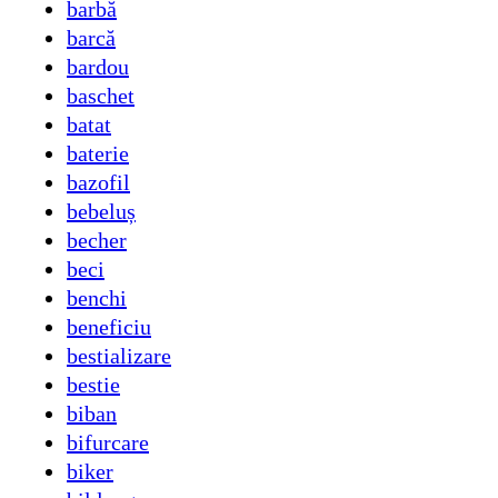
barbă
barcă
bardou
baschet
batat
baterie
bazofil
bebeluș
becher
beci
benchi
beneficiu
bestializare
bestie
biban
bifurcare
biker