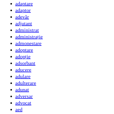
adaptare
adaptor
adevăr
adjutant
administrat
administrație
admonestare
adoptare
adopție
adsorbant
aducere
adulare
adulterare
adunat
adversar
advocat
aed