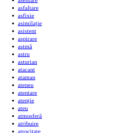
asentare
asfaltare
asfixie
asimilație
asistent
aspirare
astmă
astru
asturian
atacant
ataman
ateneu
atentare
atenție
ateu
atmosferă
atribuire
atrocitate