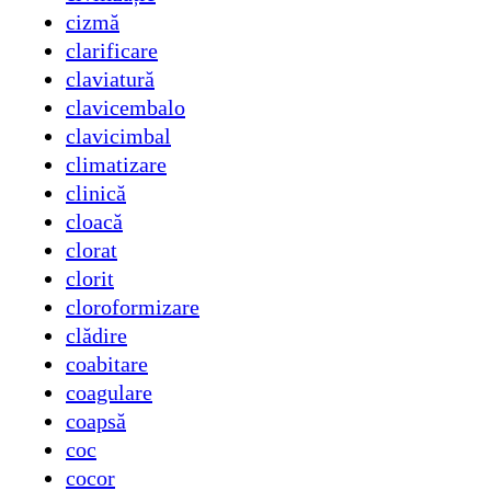
cizmă
clarificare
claviatură
clavicembalo
clavicimbal
climatizare
clinică
cloacă
clorat
clorit
cloroformizare
clădire
coabitare
coagulare
coapsă
coc
cocor