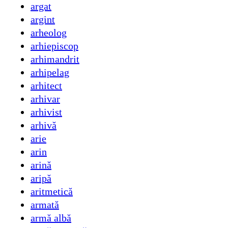
argat
argint
arheolog
arhiepiscop
arhimandrit
arhipelag
arhitect
arhivar
arhivist
arhivă
arie
arin
arină
aripă
aritmetică
armată
armă albă