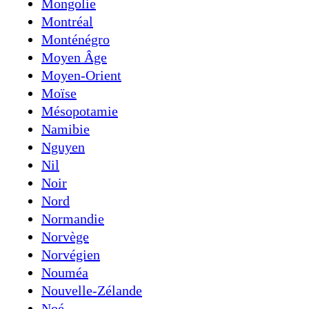
Mongolie
Montréal
Monténégro
Moyen Âge
Moyen-Orient
Moïse
Mésopotamie
Namibie
Nguyen
Nil
Noir
Nord
Normandie
Norvège
Norvégien
Nouméa
Nouvelle-Zélande
Noé