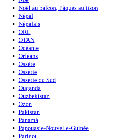
Noël au balcon, Pâques au tison
Népal
Népalais
ORL
OTAN
Océanie
Orléans
Ossète
Ossétie
Ossétie du Sud
Ouganda
Ouzbékistan
Ozon
Pakistan
Panamá
Papouasie-Nouvelle-Guinée
Parigot