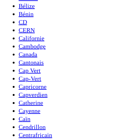
Bélize
Bénin
CD
CERN
Californie
Cambodge
Canada
Cantonais
Cap Vert
Cap-Vert
Capricorne
Capverdien
Catherine
Cayenne
Caïn
Cendrillon
Centrafricain