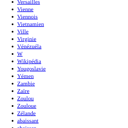
Versailles
Vienne
Viennois
Vietnamien
Ville
Virginie
Vénézuéla
W
Wikipédia
Yougoslavie
Yémen
Zambie
Zaïre
Zoulou
Zouloue
Zélande
abaissant