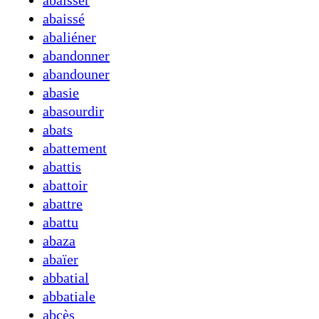
abaisser
abaissé
abaliéner
abandonner
abandouner
abasie
abasourdir
abats
abattement
abattis
abattoir
abattre
abattu
abaza
abaïer
abbatial
abbatiale
abcès