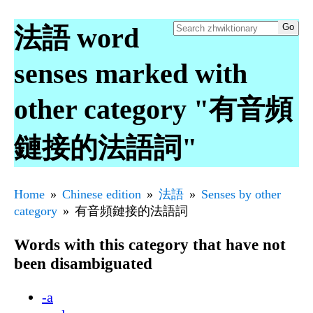
法語 word
senses marked with
other category "有音頻
鏈接的法語詞"
Home
Chinese edition
法語
Senses by other
category
有音頻鏈接的法語詞
Words with this category that have not
been disambiguated
-a