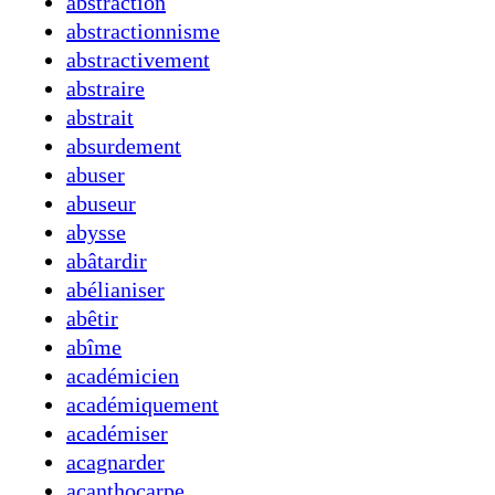
abstraction
abstractionnisme
abstractivement
abstraire
abstrait
absurdement
abuser
abuseur
abysse
abâtardir
abélianiser
abêtir
abîme
académicien
académiquement
académiser
acagnarder
acanthocarpe