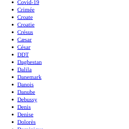
Covid-19
Crimée
Croate
Croatie
Crésus
Cæsar
César
DDT
Daghestan
Dalila
Danemark
Danois
Danube
Debussy
Denis
Denise
Dolorès