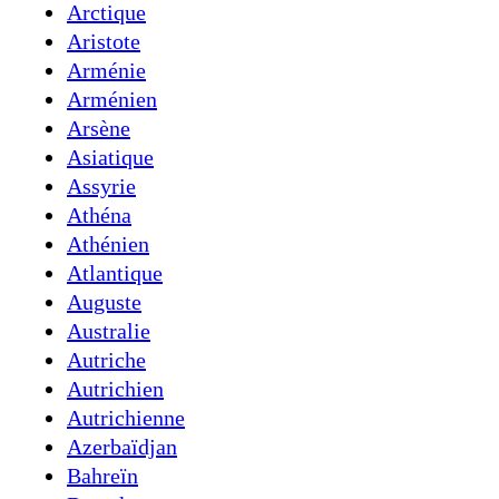
Arctique
Aristote
Arménie
Arménien
Arsène
Asiatique
Assyrie
Athéna
Athénien
Atlantique
Auguste
Australie
Autriche
Autrichien
Autrichienne
Azerbaïdjan
Bahreïn