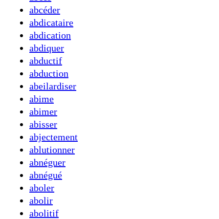
abcéder
abdicataire
abdication
abdiquer
abductif
abduction
abeilardiser
abime
abimer
abisser
abjectement
ablutionner
abnéguer
abnégué
aboler
abolir
abolitif