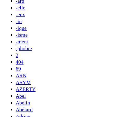
-ard
-elle
-eux
-in
-ique
-isme
-ment
-phobie
2
404
69
ARN
ARYM
AZERTY
Abel
Abelin
Abélard
Adrien