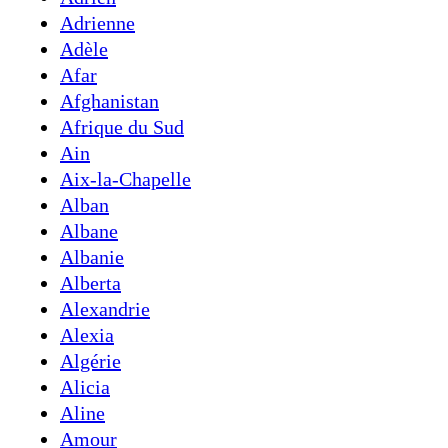
Adrienne
Adèle
Afar
Afghanistan
Afrique du Sud
Ain
Aix-la-Chapelle
Alban
Albane
Albanie
Alberta
Alexandrie
Alexia
Algérie
Alicia
Aline
Amour