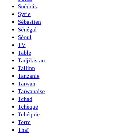
Suédois
Syrie
Sébastien
Sénégal
Séoul
TV
Table
Tadjikistan
Tallinn
Tanzanie
Taïwan
Taïwanaise
Tchad
Tchèque
Tchéquie
Terre
Thaï