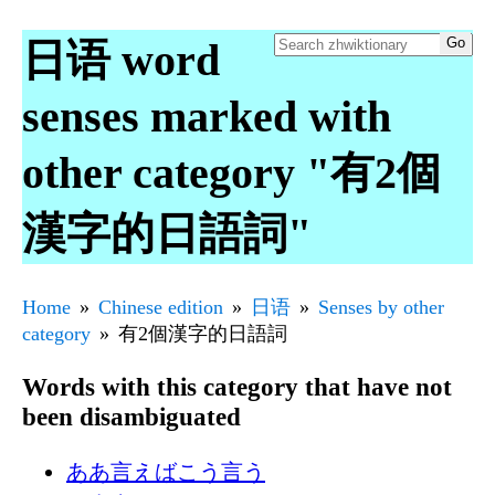
日语 word
senses marked with
other category "有2個
漢字的日語詞"
Home
Chinese edition
日语
Senses by other
category
有2個漢字的日語詞
Words with this category that have not
been disambiguated
ああ言えばこう言う