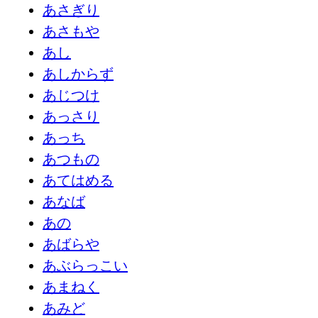
あさぎり
あさもや
あし
あしからず
あじつけ
あっさり
あっち
あつもの
あてはめる
あなば
あの
あばらや
あぶらっこい
あまねく
あみど