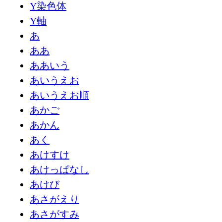
Y染色体
Y軸
あ
ああ
ああいう
あいうえお
あいうえお順
あかご
あかん
あく
あけすけ
あけっぱなし
あけび
あさがえり
あさがすみ