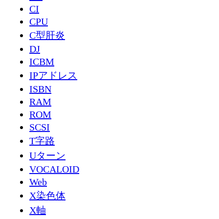
CI
CPU
C型肝炎
DJ
ICBM
IPアドレス
ISBN
RAM
ROM
SCSI
T字路
Uターン
VOCALOID
Web
X染色体
X軸