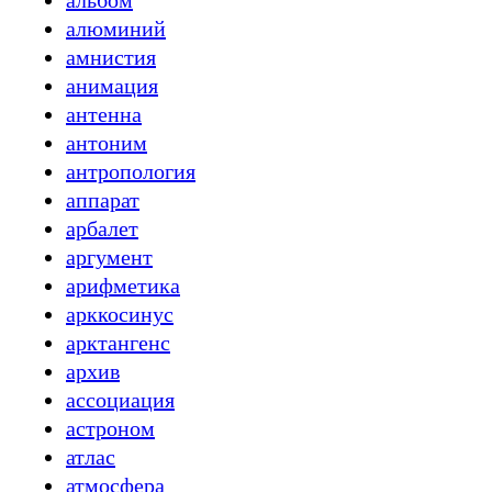
альбом
алюминий
амнистия
анимация
антенна
антоним
антропология
аппарат
арбалет
аргумент
арифметика
арккосинус
арктангенс
архив
ассоциация
астроном
атлас
атмосфера