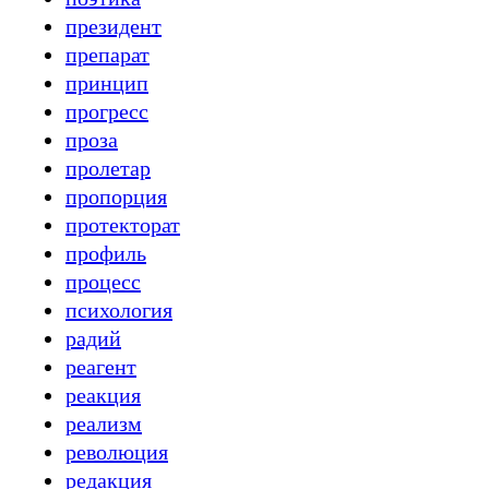
президент
препарат
принцип
прогресс
проза
пролетар
пропорция
протекторат
профиль
процесс
психология
радий
реагент
реакция
реализм
революция
редакция