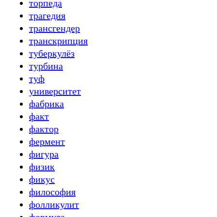
торпеда
трагедия
трансгендер
транскрипция
туберкулёз
турбина
туф
университет
фабрика
факт
фактор
фермент
фигура
физик
фикус
философия
фолликулит