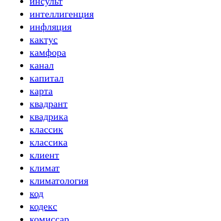
инсульт
интеллигенция
инфляция
кактус
камфора
канал
капитал
карта
квадрант
квадрика
классик
классика
клиент
климат
климатология
код
кодекс
комиссар