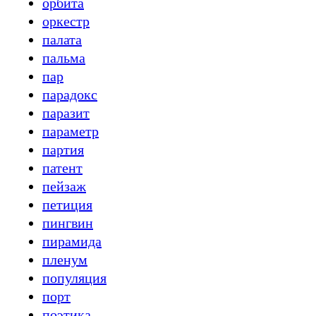
орбита
оркестр
палата
пальма
пар
парадокс
паразит
параметр
партия
патент
пейзаж
петиция
пингвин
пирамида
пленум
популяция
порт
поэтика