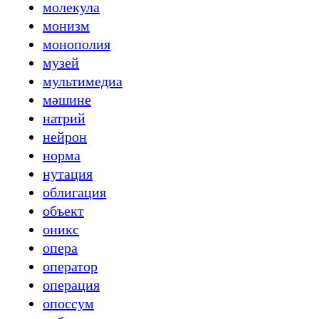
молекула
монизм
монополия
музей
мультимедиа
мәшине
натрий
нейрон
норма
нутация
облигация
объект
оникс
опера
оператор
операция
опоссум