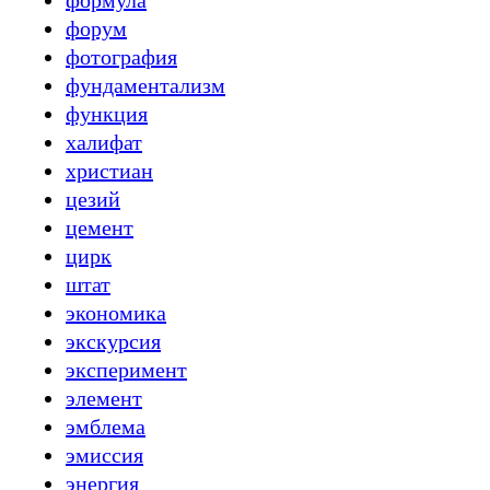
формула
форум
фотография
фундаментализм
функция
халифат
христиан
цезий
цемент
цирк
штат
экономика
экскурсия
эксперимент
элемент
эмблема
эмиссия
энергия