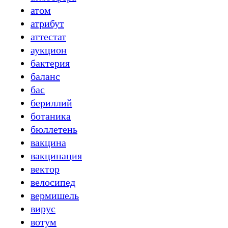
атом
атрибут
аттестат
аукцион
бактерия
баланс
бас
бериллий
ботаника
бюллетень
вакцина
вакцинация
вектор
велосипед
вермишель
вирус
вотум