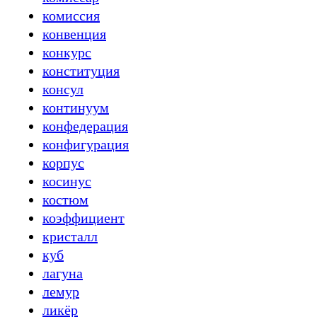
комиссия
конвенция
конкурс
конституция
консул
континуум
конфедерация
конфигурация
корпус
косинус
костюм
коэффициент
кристалл
куб
лагуна
лемур
ликёр