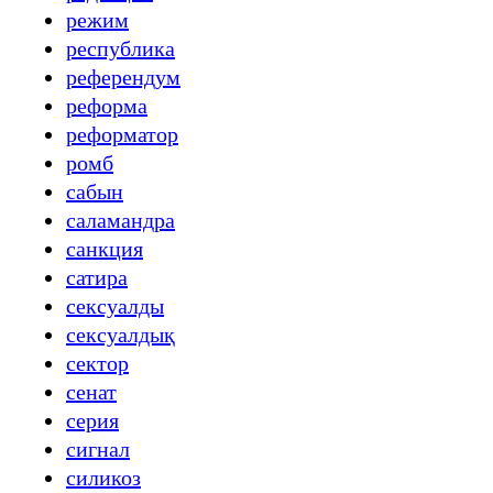
режим
республика
референдум
реформа
реформатор
ромб
сабын
саламандра
санкция
сатира
сексуалды
сексуалдық
сектор
сенат
серия
сигнал
силикоз