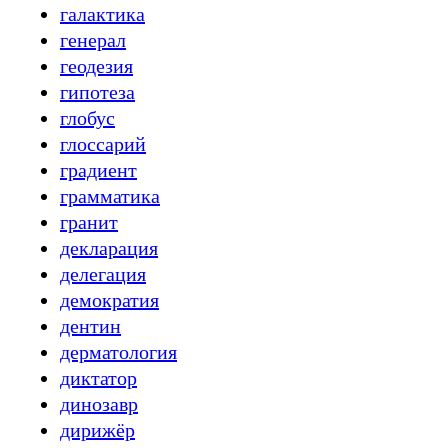
галактика
генерал
геодезия
гипотеза
глобус
глоссарий
градиент
грамматика
гранит
декларация
делегация
демократия
дентин
дерматология
диктатор
динозавр
дирижёр