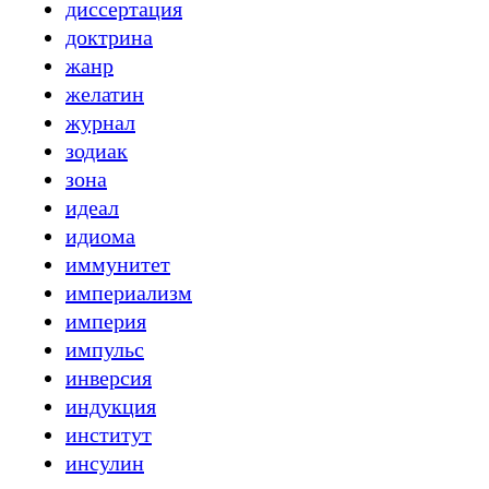
диссертация
доктрина
жанр
желатин
журнал
зодиак
зона
идеал
идиома
иммунитет
империализм
империя
импульс
инверсия
индукция
институт
инсулин