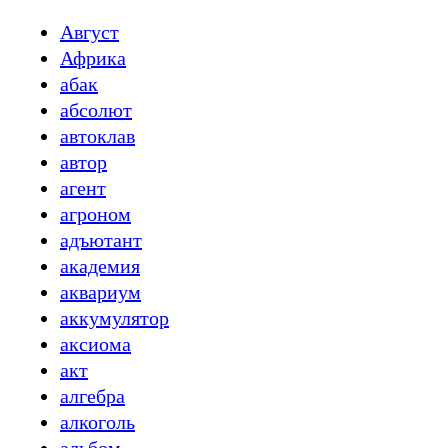
Август
Африка
абак
абсолют
автоклав
автор
агент
агроном
адъютант
академия
аквариум
аккумулятор
аксиома
акт
алгебра
алкоголь