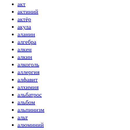
акт
актиний
актёр
акула
аланин
алгебра
алкен
алкин
алкоголь
аллергия
алфавит
алхимия
альбатрос
альбом
альпинизм
альт
алюминий