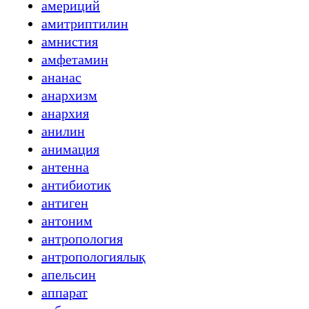
америций
амитриптилин
амнистия
амфетамин
ананас
анархизм
анархия
анилин
анимация
антенна
антибиотик
антиген
антоним
антропология
антропологиялық
апельсин
аппарат