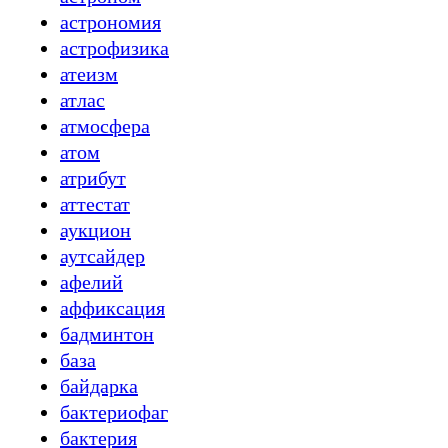
астрономия
астрофизика
атеизм
атлас
атмосфера
атом
атрибут
аттестат
аукцион
аутсайдер
афелий
аффиксация
бадминтон
база
байдарка
бактериофаг
бактерия