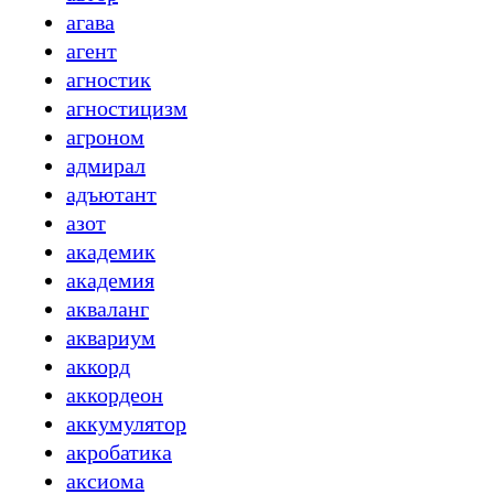
агава
агент
агностик
агностицизм
агроном
адмирал
адъютант
азот
академик
академия
акваланг
аквариум
аккорд
аккордеон
аккумулятор
акробатика
аксиома