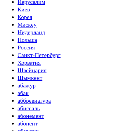
Иерусалим
Киев
Корея
Мәскеу
Нидерланд
Польша
Россия
Санкт-Петербург
Хорватия
Швейцария
Шымкент
абажур
абак
аббревиатура
абиссаль
абонемент
абонент