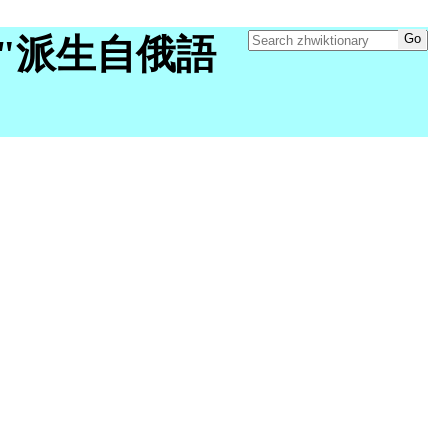
ory "派生自俄語