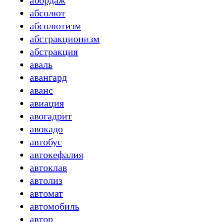
абордаж
абсолют
абсолютизм
абстракционизм
абстракция
аваль
авангард
аванс
авиация
авогадрит
авокадо
автобус
автокефалия
автоклав
автолиз
автомат
автомобиль
автор