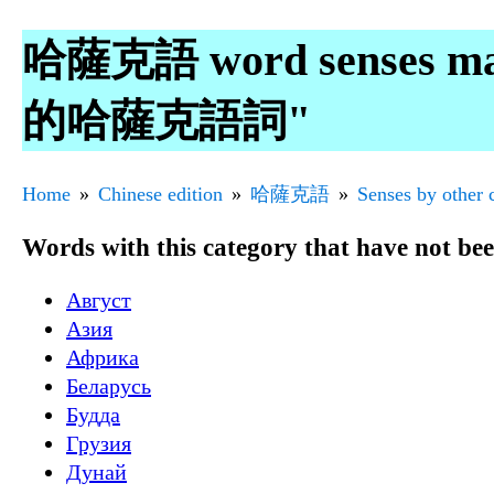
哈薩克語 word senses ma
的哈薩克語詞"
Home
Chinese edition
哈薩克語
Senses by other 
Words with this category that have not be
Август
Азия
Африка
Беларусь
Будда
Грузия
Дунай