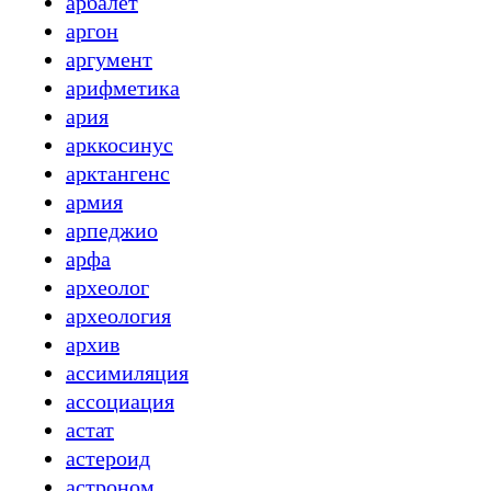
арбалет
аргон
аргумент
арифметика
ария
арккосинус
арктангенс
армия
арпеджио
арфа
археолог
археология
архив
ассимиляция
ассоциация
астат
астероид
астроном