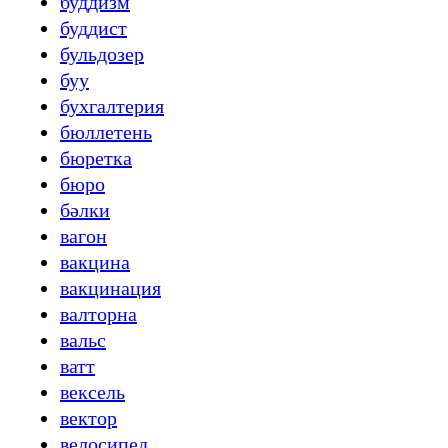
буддизм
буддист
бульдозер
буу
бухгалтерия
бюллетень
бюретка
бюро
бәлки
вагон
вакцина
вакцинация
валторна
вальс
ватт
вексель
вектор
велосипед