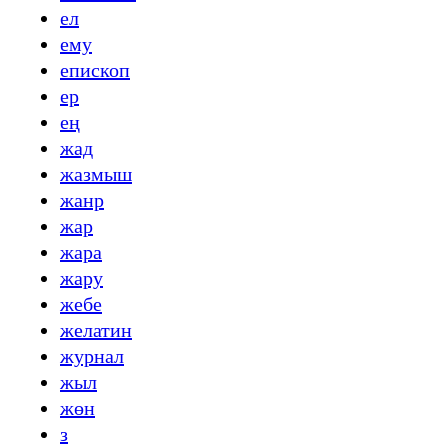
ел
ему
епископ
ер
ең
жад
жазмыш
жанр
жар
жара
жару
жебе
желатин
журнал
жыл
жөн
з