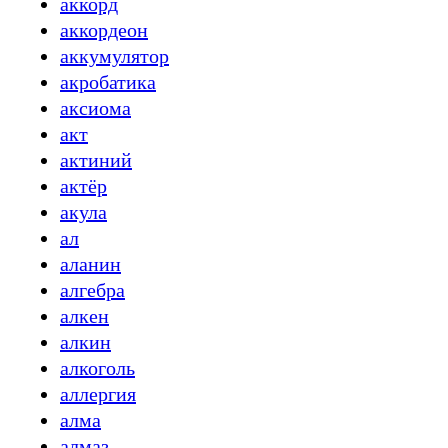
аккорд
аккордеон
аккумулятор
акробатика
аксиома
акт
актиний
актёр
акула
ал
аланин
алгебра
алкен
алкин
алкоголь
аллергия
алма
алмаз