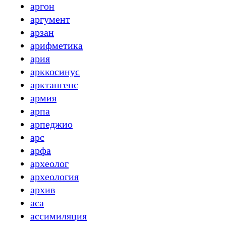
аргон
аргумент
арзан
арифметика
ария
арккосинус
арктангенс
армия
арпа
арпеджио
арс
арфа
археолог
археология
архив
аса
ассимиляция