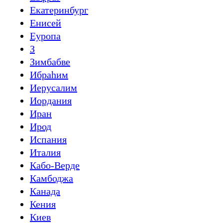
Екатеринбург
Енисей
Еуропа
З
Зимбабве
Ибраһим
Иерусалим
Иордания
Иран
Ирод
Испания
Италия
Кабо-Верде
Камбоджа
Канада
Кения
Киев