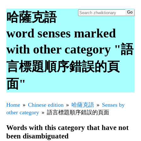
哈薩克語
word senses marked
with other category "語
言標題順序錯誤的頁
面"
Home
Chinese edition
哈薩克語
Senses by
other category
語言標題順序錯誤的頁面
Words with this category that have not
been disambiguated