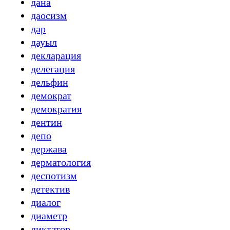
дана
даосизм
дар
дауыл
декларация
делегация
дельфин
демократ
демократия
дентин
депо
держава
дерматология
деспотизм
детектив
диалог
диаметр
диктатор