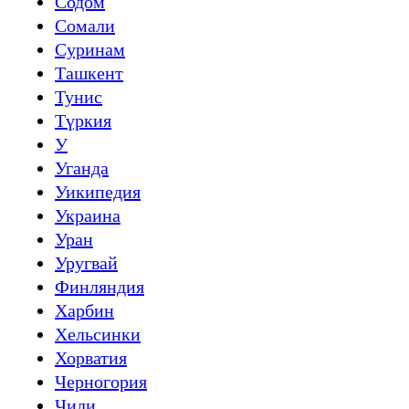
Содом
Сомали
Суринам
Ташкент
Тунис
Түркия
У
Уганда
Уикипедия
Украина
Уран
Уругвай
Финляндия
Харбин
Хельсинки
Хорватия
Черногория
Чили