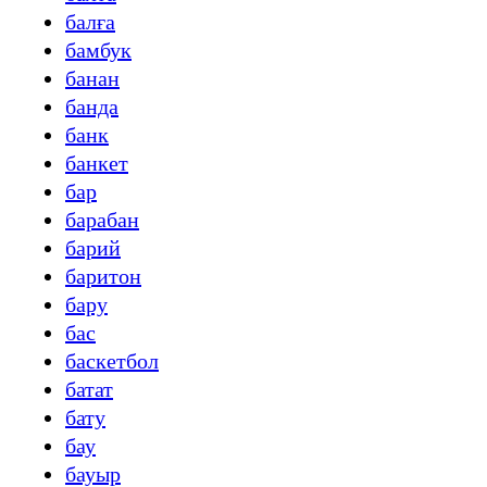
балға
бамбук
банан
банда
банк
банкет
бар
барабан
барий
баритон
бару
бас
баскетбол
батат
бату
бау
бауыр