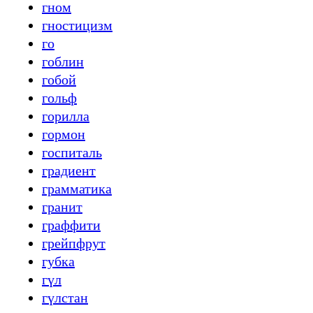
гном
гностицизм
го
гоблин
гобой
гольф
горилла
гормон
госпиталь
градиент
грамматика
гранит
граффити
грейпфрут
губка
гүл
гүлстан