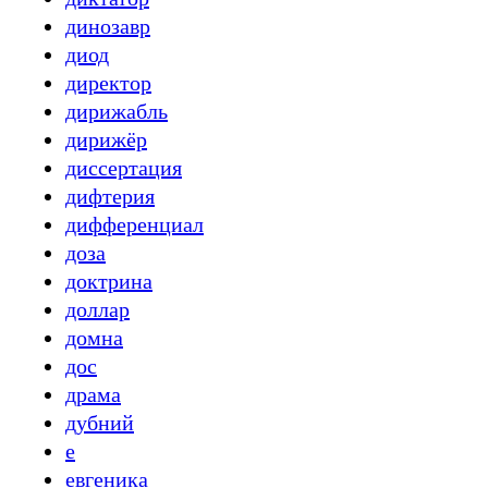
динозавр
диод
директор
дирижабль
дирижёр
диссертация
дифтерия
дифференциал
доза
доктрина
доллар
домна
дос
драма
дубний
е
евгеника