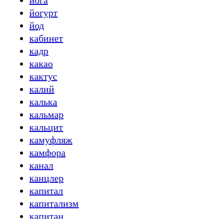
йога
йогурт
йод
кабинет
кадр
какао
кактус
калий
калька
кальмар
кальцит
камуфляж
камфора
канал
канцлер
капитал
капитализм
капитан