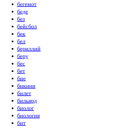
бегемот
беде
без
бейсбол
бек
бел
бериллий
беру
бес
бет
бие
бикини
билет
бильярд
биолог
биология
бит