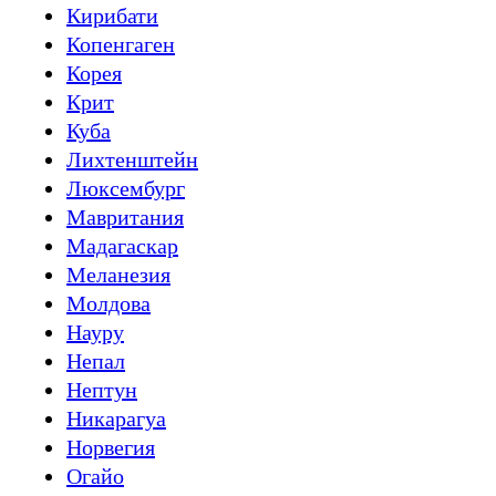
Кирибати
Копенгаген
Корея
Крит
Куба
Лихтенштейн
Люксембург
Мавритания
Мадагаскар
Меланезия
Молдова
Науру
Непал
Нептун
Никарагуа
Норвегия
Огайо