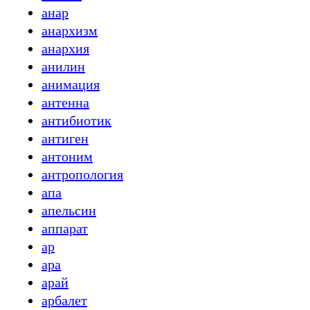
анар
анархизм
анархия
анилин
анимация
антенна
антибиотик
антиген
антоним
антропология
апа
апельсин
аппарат
ар
ара
арай
арбалет