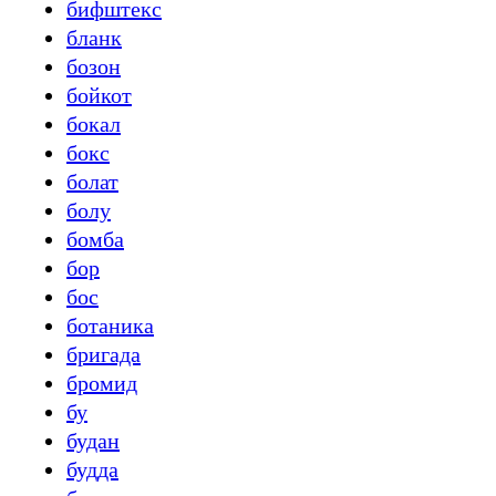
бифштекс
бланк
бозон
бойкот
бокал
бокс
болат
болу
бомба
бор
бос
ботаника
бригада
бромид
бу
будан
будда