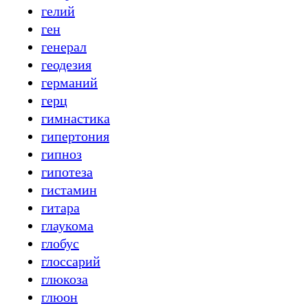
гелий
ген
генерал
геодезия
германий
герц
гимнастика
гипертония
гипноз
гипотеза
гистамин
гитара
глаукома
глобус
глоссарий
глюкоза
глюон