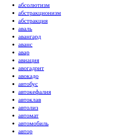
абсолютизм
абстракционизм
абстракция
аваль
авангард
аванс
авар
авиация
авогадрит
авокадо
автобус
автокефалия
автоклав
автолиз
автомат
автомобиль
автор