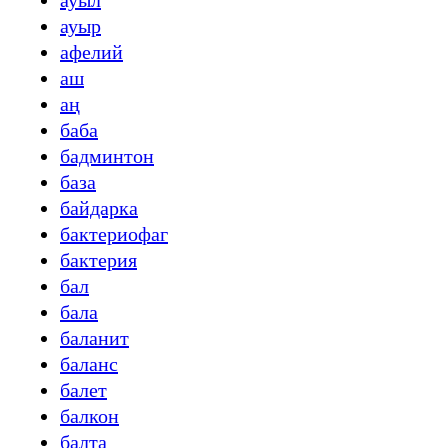
ауыл
ауыр
афелий
аш
аң
баба
бадминтон
база
байдарка
бактериофаг
бактерия
бал
бала
баланит
баланс
балет
балкон
балта