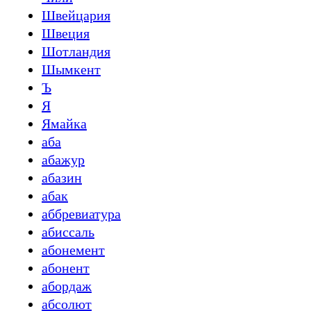
Швейцария
Швеция
Шотландия
Шымкент
Ъ
Я
Ямайка
аба
абажур
абазин
абак
аббревиатура
абиссаль
абонемент
абонент
абордаж
абсолют