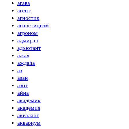
агава
агент
агностик
агностицизм
агроном
адмирал
адъютант
ажал
аждаһа
аз
азан
азот
айна
академик
академия
акваланг
аквариум