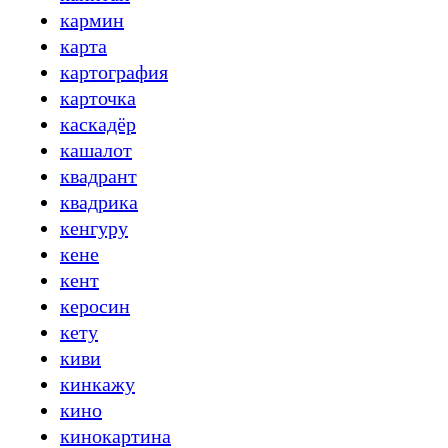
кармин
карта
картография
карточка
каскадёр
кашалот
квадрант
квадрика
кенгуру
кене
кент
керосин
кету
киви
кинкажу
кино
кинокартина