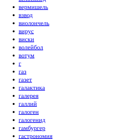
вермишель
взвод
виолончель
вирус
виски
волейбол
вотум
г
газ
газет
галактика
галерея
галлий
галоген
галогенид
гамбургер
гастрономия