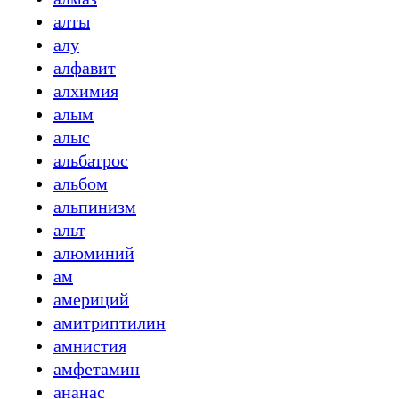
алты
алу
алфавит
алхимия
алым
алыс
альбатрос
альбом
альпинизм
альт
алюминий
ам
америций
амитриптилин
амнистия
амфетамин
ананас