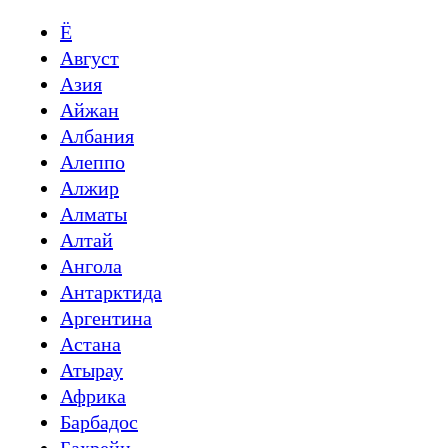
Ё
Август
Азия
Айжан
Албания
Алеппо
Алжир
Алматы
Алтай
Ангола
Антарктида
Аргентина
Астана
Атырау
Африка
Барбадос