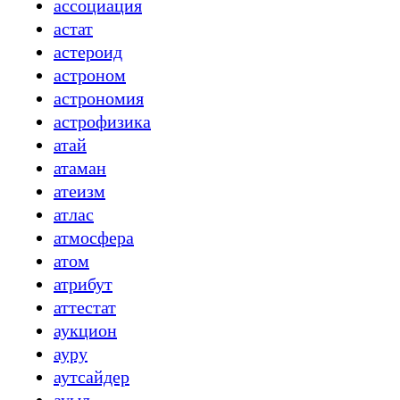
ассоциация
астат
астероид
астроном
астрономия
астрофизика
атай
атаман
атеизм
атлас
атмосфера
атом
атрибут
аттестат
аукцион
ауру
аутсайдер