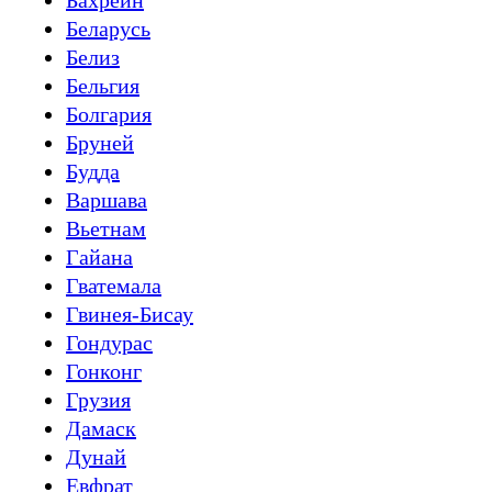
Бахрейн
Беларусь
Белиз
Бельгия
Болгария
Бруней
Будда
Варшава
Вьетнам
Гайана
Гватемала
Гвинея-Бисау
Гондурас
Гонконг
Грузия
Дамаск
Дунай
Евфрат