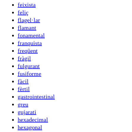
feixista
feliç
flagel·lar
flamant
fonamental
franquista
freqüent
fràgil
fulgurant
fusiforme
fàcil
fèrtil
gastrointestinal
greu
gujarati
hexadecimal
hexagonal