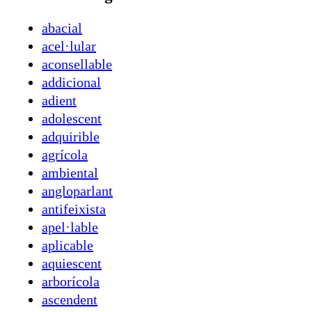
abacial
acel·lular
aconsellable
addicional
adient
adolescent
adquirible
agrícola
ambiental
angloparlant
antifeixista
apel·lable
aplicable
aquiescent
arborícola
ascendent