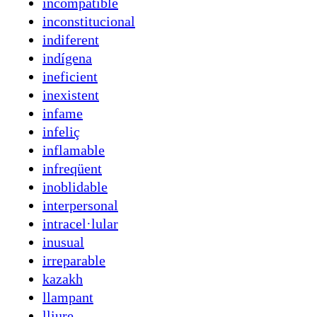
incompatible
inconstitucional
indiferent
indígena
ineficient
inexistent
infame
infeliç
inflamable
infreqüent
inoblidable
interpersonal
intracel·lular
inusual
irreparable
kazakh
llampant
lliure