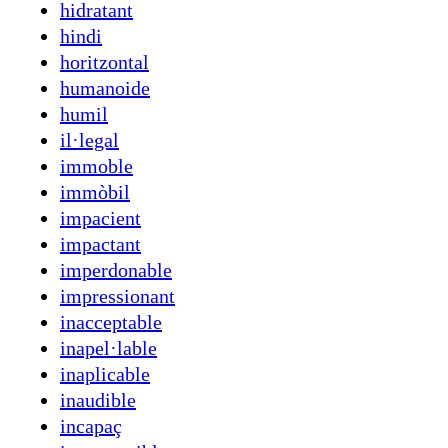
hidratant
hindi
horitzontal
humanoide
humil
il·legal
immoble
immòbil
impacient
impactant
imperdonable
impressionant
inacceptable
inapel·lable
inaplicable
inaudible
incapaç