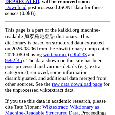
DEPRECATED
, will be removed soon:
Download
postprocessed JSONL data for these
senses (0.0kB)
This page is a part of the kaikki.org machine-
readable 加泰羅尼亞語 dictionary. This
dictionary is based on structured data extracted
on 2026-08-06 from the zhwiktionary dump dated
2026-08-04 using
wiktextract
(
d9fa233
and
9e92f4b
). The data shown on this site has been
post-processed and various details (e.g., extra
categories) removed, some information
disambiguated, and additional data merged from
other sources. See the
raw data download page
for
the unprocessed wiktextract data.
If you use this data in academic research, please
cite Tatu Ylonen:
Wiktextract: Wiktionary as
Machine-Readable Structured Data
, Proceedings