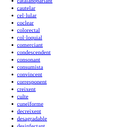
catalanoparlant
cautelar
cel·lular
coclear
colorectal
col·loquial
comerciant
condescendent
consonant
consumista
convincent
corresponent
creixent
culte
cuneïforme
decreixent
desagradable
desinfectant