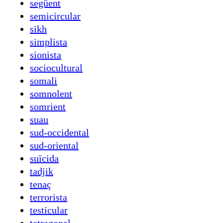
següent
semicircular
sikh
simplista
sionista
sociocultural
somali
somnolent
somrient
suau
sud-occidental
sud-oriental
suïcida
tadjik
tenaç
terrorista
testicular