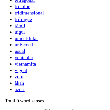
tetragonal
tricolor
tridimensional
trilingüe
tàmil
uigur
unicel·lular
universal
usual
vehicular
vietnamita
vigent
zulu
àkan
àzeri
Total 0 word senses