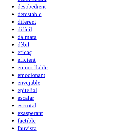
desobedient
detestable
diferent
difícil
dàlmata
dèbil
eficaç
eficient
emmotllable
emocionant
envejable
epitelial
escalar
escrotal
exasperant
factible
fauvista