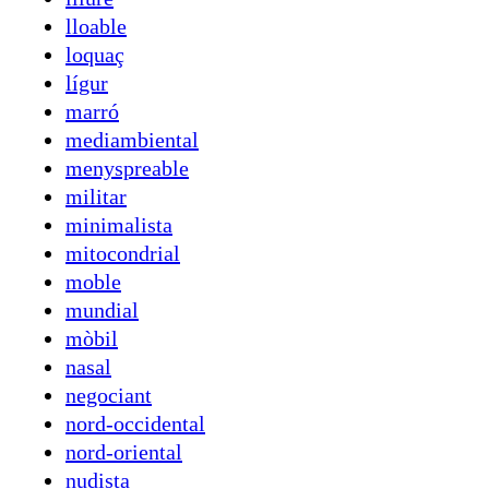
lloable
loquaç
lígur
marró
mediambiental
menyspreable
militar
minimalista
mitocondrial
moble
mundial
mòbil
nasal
negociant
nord-occidental
nord-oriental
nudista