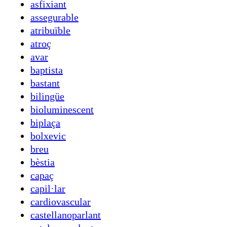
asfixiant
assegurable
atribuïble
atroç
avar
baptista
bastant
bilingüe
bioluminescent
biplaça
bolxevic
breu
bèstia
capaç
capil·lar
cardiovascular
castellanoparlant