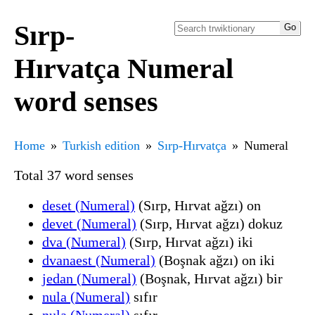
Sırp-
Hırvatça Numeral
word senses
Home
Turkish edition
Sırp-Hırvatça
Numeral
Total 37 word senses
deset (Numeral)
(Sırp, Hırvat ağzı) on
devet (Numeral)
(Sırp, Hırvat ağzı) dokuz
dva (Numeral)
(Sırp, Hırvat ağzı) iki
dvanaest (Numeral)
(Boşnak ağzı) on iki
jedan (Numeral)
(Boşnak, Hırvat ağzı) bir
nula (Numeral)
sıfır
nula (Numeral)
sıfır