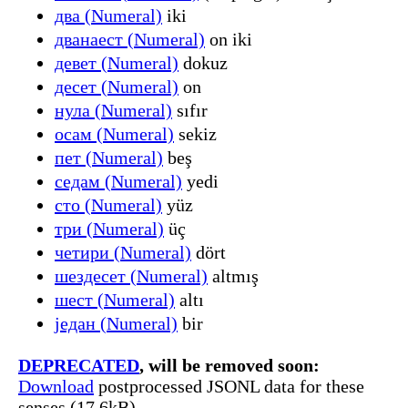
два (Numeral)
iki
дванаест (Numeral)
on iki
девет (Numeral)
dokuz
десет (Numeral)
on
нула (Numeral)
sıfır
осам (Numeral)
sekiz
пет (Numeral)
beş
седам (Numeral)
yedi
сто (Numeral)
yüz
три (Numeral)
üç
четири (Numeral)
dört
шездесет (Numeral)
altmış
шест (Numeral)
altı
један (Numeral)
bir
DEPRECATED
, will be removed soon:
Download
postprocessed JSONL data for these
senses (17.6kB)