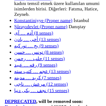
kadını temsil etmek üzere kullanılan umumi
isimlerden birisi. Diğerleri: Fatıma, Hatice,
Zeyneb.
Konstantiniyye (Proper name)
İstanbul
Şûrayıdevlet (Proper name)
Danıştay
آدم … آی (8 senses)
أخی … بادن (13 senses)
بج … تورکيه (9 senses)
تونس … حسن (8 senses)
حلب … رحمن (11 senses)
رقه … عبید (9 senses)
عجم … كتب سته (13 senses)
كرید … مدینه (7 senses)
مرعش … ناجی (12 senses)
نجف … یكی دنیا (15 senses)
DEPRECATED
, will be removed soon: