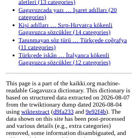
aletleri (13 categories)
Gagavuzcada yazı … Işaret adılları (20
categories)
Kişi adılları … Sırp-Hırvatça kökenli
Gagavuzca sözcükler (14 categories)
Tanınmayan söz türü … Türkçede coğrafya
(11 categories)
Türkçede iskân … İtalyanca kökenli
Gagavuzca sözcükler (12 categories)
This page is a part of the kaikki.org machine-
readable Gagavuzca dictionary. This dictionary is
based on structured data extracted on 2026-08-07
from the trwiktionary dump dated 2026-08-04
using
wiktextract
(
d9fa233
and
9e92f4b
). The
data shown on this site has been post-processed
and various details (e.g., extra categories)
removed, some information disambiguated, and