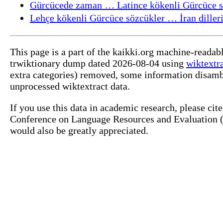
Gürcücede zaman … Latince kökenli Gürcüce sö
Lehçe kökenli Gürcüce sözcükler … İran dilleri
This page is a part of the kaikki.org machine-readab
trwiktionary dump dated 2026-08-04 using
wiktextr
extra categories) removed, some information disamb
unprocessed wiktextract data.
If you use this data in academic research, please ci
Conference on Language Resources and Evaluation (L
would also be greatly appreciated.