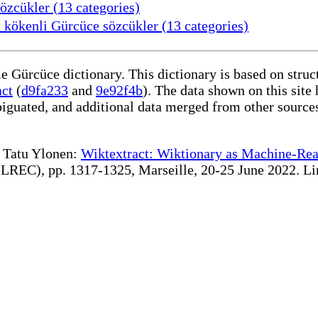
zcükler (13 categories)
 kökenli Gürcüce sözcükler (13 categories)
le Gürcüce dictionary. This dictionary is based on stru
act
(
d9fa233
and
9e92f4b
). The data shown on this site 
iguated, and additional data merged from other source
te Tatu Ylonen:
Wiktextract: Wiktionary as Machine-Rea
REC), pp. 1317-1325, Marseille, 20-25 June 2022. Linki