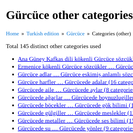
Gürcüce other categories
Home
Turkish edition
Gürcüce
Categories (other)
Total 145 distinct other categories used
Ana Güney Kafkas dili kökenli Gürcüce sözcükl
Ermenice kökenli Gürcüce sözcükler … Gürcüce 
Gürcüce adlar … Gürcüce eskimiş anlamlı sözcü
Gürcüce harfler … Gürcücede adalar (16 catego
Gürcücede aile … Gürcücede aylar (8 categorie
Gürcücede ağaçlar … Gürcücede boynuzlugiller
Gürcücede böcekler … Gürcücede gök bilimi (1
Gürcücede gülgiller … Gürcücede meslekler (13
Gürcücede metaller … Gürcücede ses bilimi (15
Gürcücede su … Gürcücede yönler (9 categorie