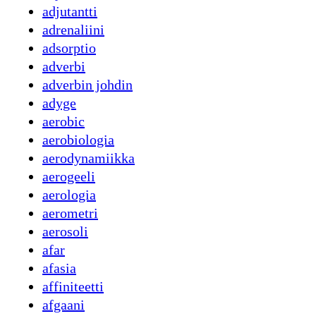
adjutantti
adrenaliini
adsorptio
adverbi
adverbin johdin
adyge
aerobic
aerobiologia
aerodynamiikka
aerogeeli
aerologia
aerometri
aerosoli
afar
afasia
affiniteetti
afgaani