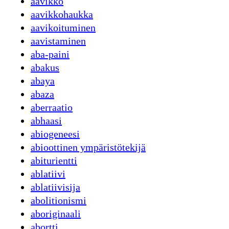
aavikko
aavikkohaukka
aavikoituminen
aavistaminen
aba-paini
abakus
abaya
abaza
aberraatio
abhaasi
abiogeneesi
abioottinen ympäristötekijä
abiturientti
ablatiivi
ablatiivisija
abolitionismi
aboriginaali
abortti