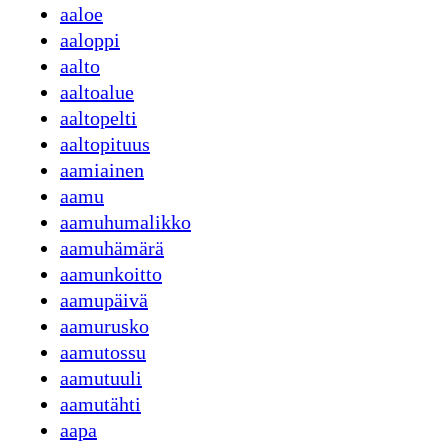
aaloe
aaloppi
aalto
aaltoalue
aaltopelti
aaltopituus
aamiainen
aamu
aamuhumalikko
aamuhämärä
aamunkoitto
aamupäivä
aamurusko
aamutossu
aamutuuli
aamutähti
aapa