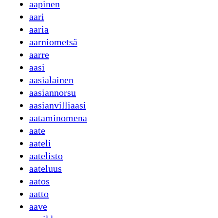
aapinen
aari
aaria
aarniometsä
aarre
aasi
aasialainen
aasiannorsu
aasianvilliaasi
aataminomena
aate
aateli
aatelisto
aateluus
aatos
aatto
aave