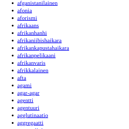
afganistanilainen
afonia
aforismi
afrikaans
afrikanhanhi
afrikaniibishaikara
afrikankapustahaikara
afrikanpelikaani
afrikanvaris
afrikkalainen
afta
agami
agar-agar
agentti
agentuuri
agglutinaatio
aggregaatti