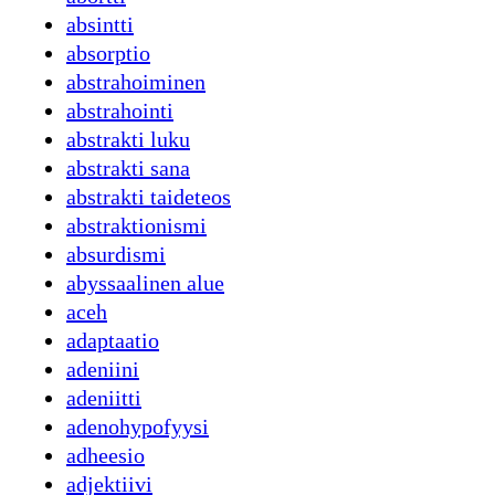
absintti
absorptio
abstrahoiminen
abstrahointi
abstrakti luku
abstrakti sana
abstrakti taideteos
abstraktionismi
absurdismi
abyssaalinen alue
aceh
adaptaatio
adeniini
adeniitti
adenohypofyysi
adheesio
adjektiivi