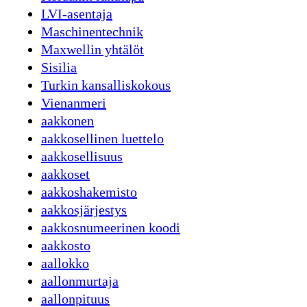
LVI-asentaja
Maschinentechnik
Maxwellin yhtälöt
Sisilia
Turkin kansalliskokous
Vienanmeri
aakkonen
aakkosellinen luettelo
aakkosellisuus
aakkoset
aakkoshakemisto
aakkosjärjestys
aakkosnumeerinen koodi
aakkosto
aallokko
aallonmurtaja
aallonpituus