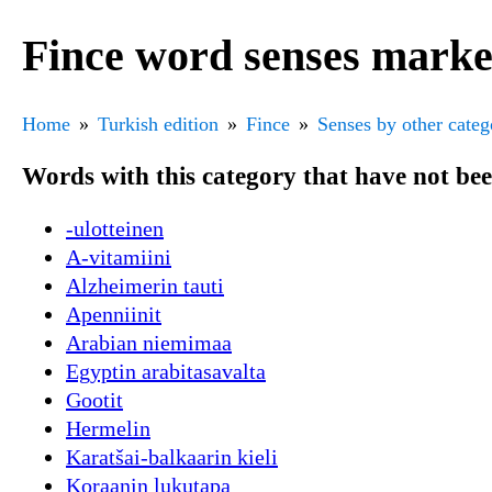
Fince word senses marke
Home
Turkish edition
Fince
Senses by other categ
Words with this category that have not be
-ulotteinen
A-vitamiini
Alzheimerin tauti
Apenniinit
Arabian niemimaa
Egyptin arabitasavalta
Gootit
Hermelin
Karatšai-balkaarin kieli
Koraanin lukutapa