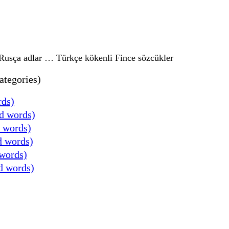
Rusça adlar … Türkçe kökenli Fince sözcükler
ategories)
rds)
ed words)
d words)
d words)
 words)
d words)