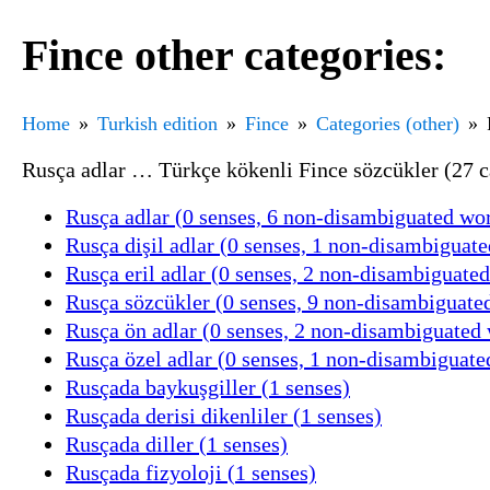
Fince other categories:
Home
Turkish edition
Fince
Categories (other)
Rusça adlar … Türkçe kökenli Fince sözcükler (27 c
Rusça adlar (0 senses, 6 non-disambiguated wo
Rusça dişil adlar (0 senses, 1 non-disambiguat
Rusça eril adlar (0 senses, 2 non-disambiguate
Rusça sözcükler (0 senses, 9 non-disambiguate
Rusça ön adlar (0 senses, 2 non-disambiguated
Rusça özel adlar (0 senses, 1 non-disambiguate
Rusçada baykuşgiller (1 senses)
Rusçada derisi dikenliler (1 senses)
Rusçada diller (1 senses)
Rusçada fizyoloji (1 senses)