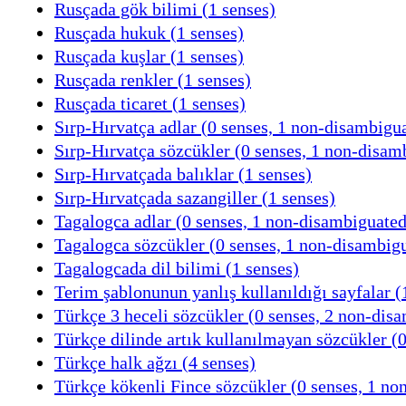
Rusçada gök bilimi (1 senses)
Rusçada hukuk (1 senses)
Rusçada kuşlar (1 senses)
Rusçada renkler (1 senses)
Rusçada ticaret (1 senses)
Sırp-Hırvatça adlar (0 senses, 1 non-disambigu
Sırp-Hırvatça sözcükler (0 senses, 1 non-disa
Sırp-Hırvatçada balıklar (1 senses)
Sırp-Hırvatçada sazangiller (1 senses)
Tagalogca adlar (0 senses, 1 non-disambiguate
Tagalogca sözcükler (0 senses, 1 non-disambig
Tagalogcada dil bilimi (1 senses)
Terim şablonunun yanlış kullanıldığı sayfalar (
Türkçe 3 heceli sözcükler (0 senses, 2 non-dis
Türkçe dilinde artık kullanılmayan sözcükler (
Türkçe halk ağzı (4 senses)
Türkçe kökenli Fince sözcükler (0 senses, 1 n