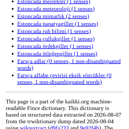
Estoncada meslekler (1 senses)
Estoncada meteoroloji (1 senses)
Estoncada mimarlık (2 senses)
Estoncada papatyagiller (1 senses)
Estoncada ruh bilimi (1 senses)
Estoncada çullukgiller (1 senses)
Estoncada ördekgiller (1 senses)
Estoncada ötleğengiller (1 senses)
Farsça adlar (0 senses, 1 non-disambiguated
words)
Farsça alfabe çevirisi eksik sözcükler (0
senses, 1 non-disambiguated words)
This page is a part of the kaikki.org machine-
readable Fince dictionary. This dictionary is
based on structured data extracted on 2026-08-07
from the trwiktionary dump dated 2026-08-04
using
wiktextract
(
d9fa233
and
9e92f4b
). The