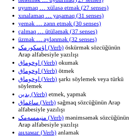
uyumaq … xülasə etmək (27 senses)
xınalamaq … yaşamaq (31 senses)
yemək … zənn etmək (30 senses)
çalmaq … ütüləmək (37 senses)
üzmək … əylənmək (32 senses)
اؤسکورمک (Verb)
öskürmək sözcüğünün
Arap alfabesiyle yazılışı
اوخوماق (Verb)
okumak
اوخوماق (Verb)
ötmek
اوخوماق (Verb)
şarkı söylemek veya türkü
söylemek
بدين (Verb)
etmek, yapmak
ساغماق (Verb)
sağmaq sözcüğünün Arap
alfabesiyle yazılışı
منیمسه‌مک (Verb)
mənimsəmək sözcüğünün
Arap alfabesiyle yazılışı
анламаг (Verb)
anlamak