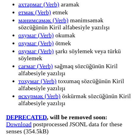
ахтармаг (Verb)
aramak
етмәк (Verb)
etmek
мәнимсәмәк (Verb)
mənimsəmək
sözcüğünün Kiril alfabesiyle yazılışı
охумаг (Verb)
okumak
охумаг (Verb)
ötmek
охумаг (Verb)
şarkı söylemek veya türkü
söylemek
сағмаг (Verb)
sağmaq sözcüğünün Kiril
alfabesiyle yazılışı
тохумаг (Verb)
toxumaq sözcüğünün Kiril
alfabesiyle yazılışı
өскүрмәк (Verb)
öskürmək sözcüğünün Kiril
alfabesiyle yazılışı
DEPRECATED
, will be removed soon:
Download
postprocessed JSONL data for these
senses (354.5kB)