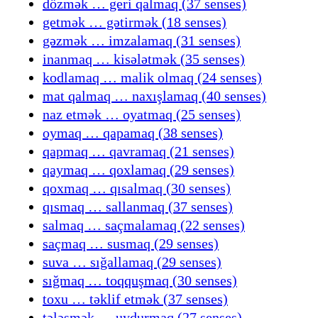
dözmək … geri qalmaq (37 senses)
getmək … gətirmək (18 senses)
gəzmək … imzalamaq (31 senses)
inanmaq … kisələtmək (35 senses)
kodlamaq … malik olmaq (24 senses)
mat qalmaq … naxışlamaq (40 senses)
naz etmək … oyatmaq (25 senses)
oymaq … qapamaq (38 senses)
qapmaq … qavramaq (21 senses)
qaymaq … qoxlamaq (29 senses)
qoxmaq … qısalmaq (30 senses)
qısmaq … sallanmaq (37 senses)
salmaq … saçmalamaq (22 senses)
saçmaq … susmaq (29 senses)
suva … sığallamaq (29 senses)
sığmaq … toqquşmaq (30 senses)
toxu … təklif etmək (37 senses)
tələsmək … uydurmaq (27 senses)