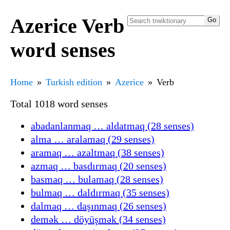
Azerice Verb
word senses
Home
Turkish edition
Azerice
Verb
Total 1018 word senses
abadanlanmaq … aldatmaq (28 senses)
alma … aralamaq (29 senses)
aramaq … azaltmaq (38 senses)
azmaq … basdırmaq (20 senses)
basmaq … bulamaq (28 senses)
bulmaq … daldırmaq (35 senses)
dalmaq … daşınmaq (26 senses)
demək … döyüşmək (34 senses)