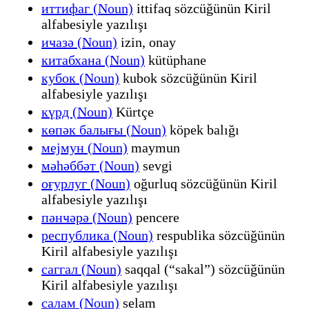
иттифаг (Noun)
ittifaq sözcüğünün Kiril
alfabesiyle yazılışı
иҹазә (Noun)
izin, onay
китабхана (Noun)
kütüphane
кубок (Noun)
kubok sözcüğünün Kiril
alfabesiyle yazılışı
күрд (Noun)
Kürtçe
көпәк балығы (Noun)
köpek balığı
мејмун (Noun)
maymun
мәһәббәт (Noun)
sevgi
оғурлуг (Noun)
oğurluq sözcüğünün Kiril
alfabesiyle yazılışı
пәнҹәрә (Noun)
pencere
республика (Noun)
respublika sözcüğünün
Kiril alfabesiyle yazılışı
саггал (Noun)
saqqal (“sakal”) sözcüğünün
Kiril alfabesiyle yazılışı
салам (Noun)
selam