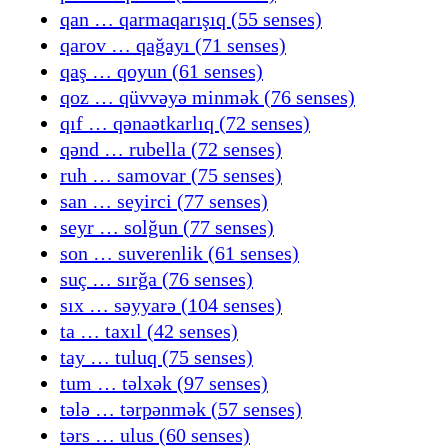
qan … qarmaqarışıq (55 senses)
qarov … qağayı (71 senses)
qaş … qoyun (61 senses)
qoz … qüvvəyə minmək (76 senses)
qıf … qənaətkarlıq (72 senses)
qənd … rubella (72 senses)
ruh … samovar (75 senses)
san … seyirci (77 senses)
seyr … solğun (77 senses)
son … suverenlik (61 senses)
suç … sırğa (76 senses)
sıx … səyyarə (104 senses)
ta … taxıl (42 senses)
tay … tuluq (75 senses)
tum … təlxək (97 senses)
tələ … tərpənmək (57 senses)
tərs … ulus (60 senses)