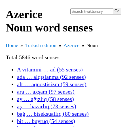
Azerice
Noun word senses
Home
Turkish edition
Azerice
Noun
Total 5846 word senses
A vitamini … ad (55 senses)
ada … alqışlanma (92 senses)
alt … aqnostisizm (59 senses)
ara … axşam (97 senses)
ay … ağızlıq (58 senses)
aş … bazarlıq (73 senses)
bağ … biseksuallıq (80 senses)
bit … buyruq (54 senses)