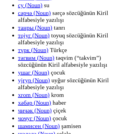
су (Noun)
su
сәрчә (Noun)
sərçə sözcüğünün Kiril
alfabesiyle yazılışı
танры (Noun)
tanrı
тојуг (Noun)
toyuq sözcüğünün Kiril
alfabesiyle yazılışı
түрк (Noun)
Türkçe
тәгвим (Noun)
təqvim (“takvim”)
sözcüğünün Kiril alfabesiyle yazılışı
ушаг (Noun)
çocuk
ујғур (Noun)
uyğur sözcüğünün Kiril
alfabesiyle yazılışı
хrom (Noun)
krom
хәбәр (Noun)
haber
чичәк (Noun)
çiçek
чоҹуг (Noun)
çocuk
шамисен (Noun)
şamisen
шәлалә (Noun)
şelale