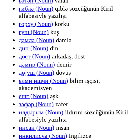
вәтән (Noun)
vatan
гиблә (Noun)
qiblə sözcüğünün Kiril
alfabesiyle yazılışı
горху (Noun)
korku
гуш (Noun)
kuş
дамла (Noun)
damla
дин (Noun)
din
дост (Noun)
arkadaş, dost
дәмир (Noun)
demir
дөјүш (Noun)
dövüş
елми ишчи (Noun)
bilim işçisi,
akademisyen
ешг (Noun)
aşk
зәфәр (Noun)
zafer
илдырым (Noun)
ildırım sözcüğünün Kiril
alfabesiyle yazılışı
инсан (Noun)
insan
инҝилисҹә (Noun)
İngilizce