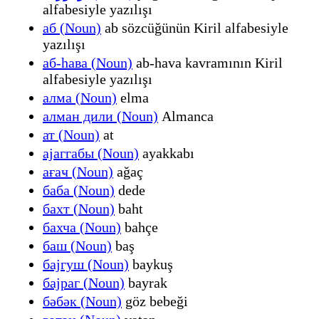
alfabesiyle yazılışı
аб (Noun)
ab sözcüğünün Kiril alfabesiyle
yazılışı
аб-һава (Noun)
ab-hava kavramının Kiril
alfabesiyle yazılışı
алма (Noun)
elma
алман дили (Noun)
Almanca
ат (Noun)
at
ајаггабы (Noun)
ayakkabı
ағаҹ (Noun)
ağaç
баба (Noun)
dede
бахт (Noun)
baht
бахча (Noun)
bahçe
баш (Noun)
baş
бајгуш (Noun)
baykuş
бајраг (Noun)
bayrak
бәбәк (Noun)
göz bebeği