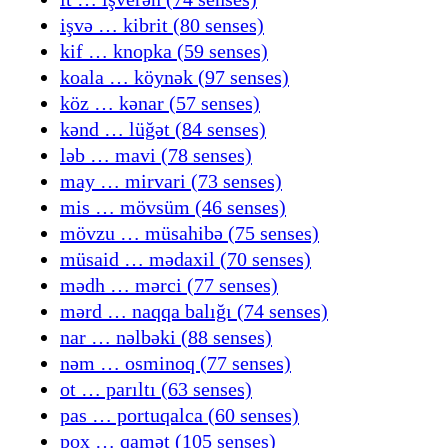
işvə … kibrit (80 senses)
kif … knopka (59 senses)
koala … köynək (97 senses)
köz … kənar (57 senses)
kənd … lüğət (84 senses)
ləb … mavi (78 senses)
may … mirvari (73 senses)
mis … mövsüm (46 senses)
mövzu … müsahibə (75 senses)
müsaid … mədaxil (70 senses)
mədh … mərci (77 senses)
mərd … naqqa balığı (74 senses)
nar … nəlbəki (88 senses)
nəm … osminoq (77 senses)
ot … parıltı (63 senses)
pas … portuqalca (60 senses)
pox … qamət (105 senses)