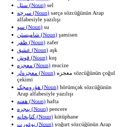
سئل (Noun)
sel
سرچه (Noun)
sərçə sözcüğünün Arap
alfabesiyle yazılışı
سو (Noun)
su
شامیسئن (Noun)
şamisen
ظفر (Noun)
zafer
عشق (Noun)
aşk
قوش (Noun)
kuş
معجزه (Noun)
mucize
معجزه sözcüğünün çoğul
معجزه‌لر (Noun)
çekimi
هؤرومچک (Noun)
hörümçək sözcüğünün
Arap alfabesiyle yazılışı
هفته (Noun)
hafta
پنجره (Noun)
pencere
کتابخانه (Noun)
kütüphane
یوغورت (Noun)
yoğurt sözcüğünün Arap