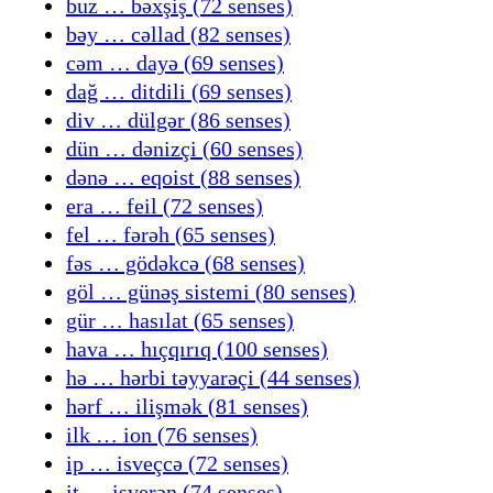
buz … bəxşiş (72 senses)
bəy … cəllad (82 senses)
cəm … dayə (69 senses)
dağ … ditdili (69 senses)
div … dülgər (86 senses)
dün … dənizçi (60 senses)
dənə … eqoist (88 senses)
era … feil (72 senses)
fel … fərəh (65 senses)
fəs … gödəkcə (68 senses)
göl … günəş sistemi (80 senses)
gür … hasılat (65 senses)
hava … hıçqırıq (100 senses)
hə … hərbi təyyarəçi (44 senses)
hərf … ilişmək (81 senses)
ilk … ion (76 senses)
ip … isveçcə (72 senses)
it … işverən (74 senses)