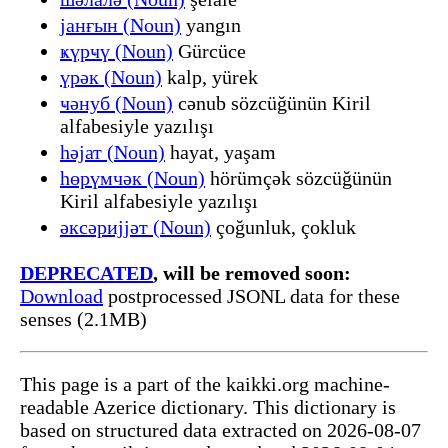
јанғын (Noun)
yangın
ҝүрҹү (Noun)
Gürcüce
үрәк (Noun)
kalp, yürek
ҹәнуб (Noun)
cənub sözcüğünün Kiril
alfabesiyle yazılışı
һәјат (Noun)
hayat, yaşam
һөрүмчәк (Noun)
hörümçək sözcüğünün
Kiril alfabesiyle yazılışı
әксәријјәт (Noun)
çoğunluk, çokluk
DEPRECATED
, will be removed soon:
Download
postprocessed JSONL data for these
senses (2.1MB)
This page is a part of the kaikki.org machine-
readable Azerice dictionary. This dictionary is
based on structured data extracted on 2026-08-07