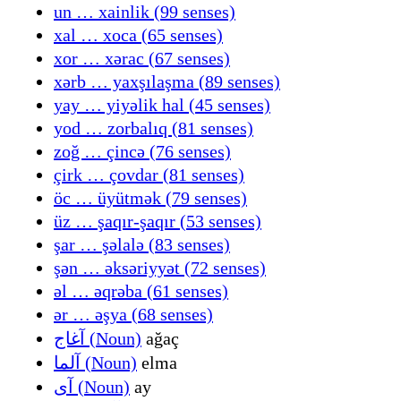
un … xainlik (99 senses)
xal … xoca (65 senses)
xor … xərac (67 senses)
xərb … yaxşılaşma (89 senses)
yay … yiyəlik hal (45 senses)
yod … zorbalıq (81 senses)
zoğ … çincə (76 senses)
çirk … çоvdаr (81 senses)
öc … üyütmək (79 senses)
üz … şaqır-şaqır (53 senses)
şar … şəlalə (83 senses)
şən … əksəriyyət (72 senses)
əl … əqrəba (61 senses)
ər … əşya (68 senses)
آغاج (Noun)
ağaç
آلما (Noun)
elma
آی (Noun)
ay