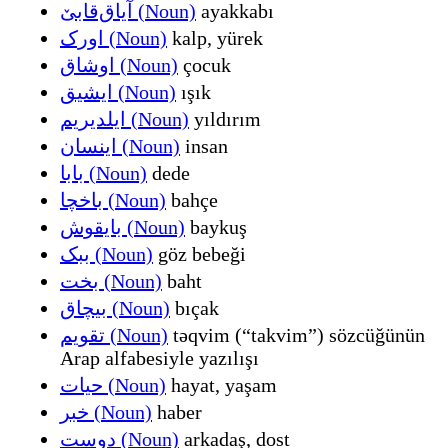
آیاق‌قابێ (Noun)
ayakkabı
اورک (Noun)
kalp, yürek
اوشاق (Noun)
çocuk
ایشیق (Noun)
ışık
ایلدیریم (Noun)
yıldırım
اینسان (Noun)
insan
بابا (Noun)
dede
باخچا (Noun)
bahçe
بایقوش (Noun)
baykuş
ببک (Noun)
göz bebeği
بخت (Noun)
baht
بیچاق (Noun)
bıçak
تقویم (Noun)
təqvim (“takvim”) sözcüğünün
Arap alfabesiyle yazılışı
حیات (Noun)
hayat, yaşam
خبر (Noun)
haber
دوست (Noun)
arkadaş, dost