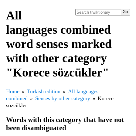
All
languages combined
word senses marked
with other category
"Korece sözcükler"
Home
Turkish edition
All languages
combined
Senses by other category
Korece
sözcükler
Words with this category that have not
been disambiguated