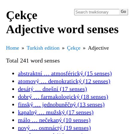
Çekçe
Adjective word senses
Home
Turkish edition
Çekçe
Adjective
Total 241 word senses
abstraktní … atmosférický (15 senses)
atomový … demokratický (12 senses)
desátý … dnešní (17 senses)
dobrý … farmakologický (18 senses)
finský … jednobuněčný (13 senses)
kapalný … mužský (17 senses)
málo … nečekaný (10 senses)
nový … osmnáctý (19 senses)