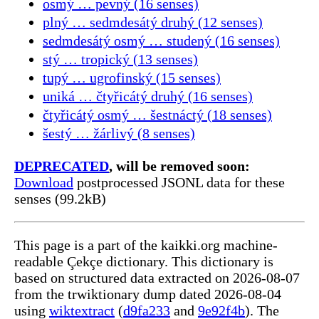
osmý … pevný (16 senses)
plný … sedmdesátý druhý (12 senses)
sedmdesátý osmý … studený (16 senses)
stý … tropický (13 senses)
tupý … ugrofinský (15 senses)
uniká … čtyřicátý druhý (16 senses)
čtyřicátý osmý … šestnáctý (18 senses)
šestý … žárlivý (8 senses)
DEPRECATED
, will be removed soon:
Download
postprocessed JSONL data for these
senses (99.2kB)
This page is a part of the kaikki.org machine-
readable Çekçe dictionary. This dictionary is
based on structured data extracted on 2026-08-07
from the trwiktionary dump dated 2026-08-04
using
wiktextract
(
d9fa233
and
9e92f4b
). The