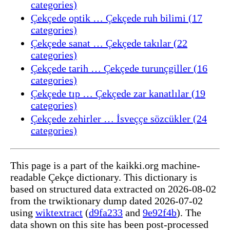
categories)
Çekçede optik … Çekçede ruh bilimi (17
categories)
Çekçede sanat … Çekçede takılar (22
categories)
Çekçede tarih … Çekçede turunçgiller (16
categories)
Çekçede tıp … Çekçede zar kanatlılar (19
categories)
Çekçede zehirler … İsveççe sözcükler (24
categories)
This page is a part of the kaikki.org machine-
readable Çekçe dictionary. This dictionary is
based on structured data extracted on 2026-08-02
from the trwiktionary dump dated 2026-07-02
using
wiktextract
(
d9fa233
and
9e92f4b
). The
data shown on this site has been post-processed