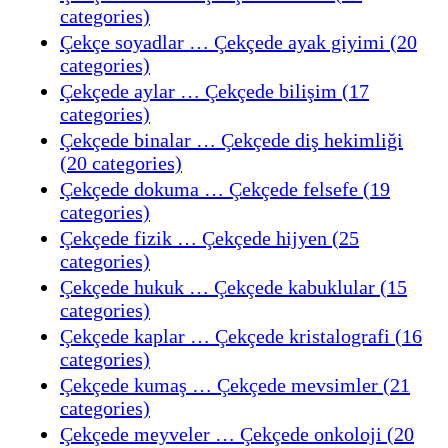
categories)
Çekçe soyadlar … Çekçede ayak giyimi (20
categories)
Çekçede aylar … Çekçede bilişim (17
categories)
Çekçede binalar … Çekçede diş hekimliği
(20 categories)
Çekçede dokuma … Çekçede felsefe (19
categories)
Çekçede fizik … Çekçede hijyen (25
categories)
Çekçede hukuk … Çekçede kabuklular (15
categories)
Çekçede kaplar … Çekçede kristalografi (16
categories)
Çekçede kumaş … Çekçede mevsimler (21
categories)
Çekçede meyveler … Çekçede onkoloji (20