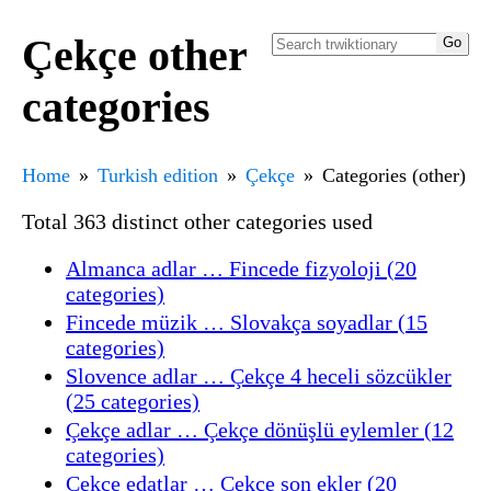
Çekçe other
categories
Home
Turkish edition
Çekçe
Categories (other)
Total 363 distinct other categories used
Almanca adlar … Fincede fizyoloji (20
categories)
Fincede müzik … Slovakça soyadlar (15
categories)
Slovence adlar … Çekçe 4 heceli sözcükler
(25 categories)
Çekçe adlar … Çekçe dönüşlü eylemler (12
categories)
Çekçe edatlar … Çekçe son ekler (20