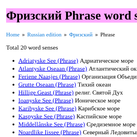
Фризский Phrase word s
Home
Russian edition
Фризский
Phrase
Total 20 word senses
Adriatyske See (Phrase)
Адриатическое море
Atlantyske Oseaan (Phrase)
Атлантический ок
Feriene Naasjes (Phrase)
Организация Объеди
Grutte Oseaan (Phrase)
Тихий океан
Hillige Geast (Phrase)
религ. Святой Дух
Ioanyske See (Phrase)
Ионическое море
Karibyske See (Phrase)
Карибское море
Kaspyske See (Phrase)
Каспийское море
Middellânske See (Phrase)
Средиземное море
Noardlike Iissee (Phrase)
Северный Ледовиты