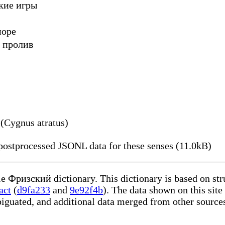
кие игры
море
 пролив
(Cygnus atratus)
ostprocessed JSONL data for these senses (11.0kB)
le Фризский dictionary. This dictionary is based on st
act
(
d9fa233
and
9e92f4b
). The data shown on this site
iguated, and additional data merged from other source