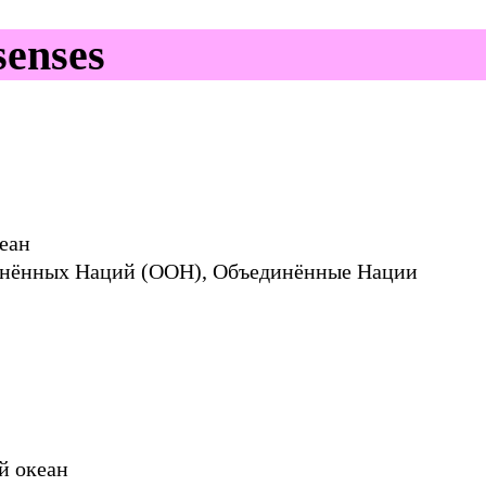
enses
еан
нённых Наций (ООН), Объединённые Нации
й океан