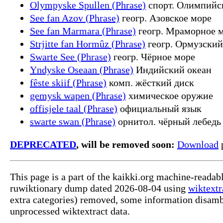
Olympyske Spullen (Phrase)
спорт. Олимпийс
See fan Azov (Phrase)
геогр. Азовское море
See fan Marmara (Phrase)
геогр. Мраморное 
Strjitte fan Hormûz (Phrase)
геогр. Ормузский
Swarte See (Phrase)
геогр. Чёрное море
Yndyske Oseaan (Phrase)
Индийский океан
fêste skiif (Phrase)
комп. жёсткий диск
gemysk wapen (Phrase)
химическое оружие
offisjele taal (Phrase)
официальный язык
swarte swan (Phrase)
орнитол. чёрный лебедь 
DEPRECATED
, will be removed soon:
Download
p
This page is a part of the kaikki.org machine-readab
ruwiktionary dump dated 2026-08-04 using
wiktextr
extra categories) removed, some information disamb
unprocessed wiktextract data.