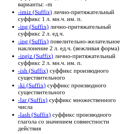
варианты: -m
-imiz (Suffix)
лично-притяжательный
суффикс 1 л. мн.ч. им. п.
-ing (Suffix)
лично-притяжательный
суффикс 2 л. ед.ч.
-ing (Suffix)
повелительно-желательное
наклонение 2 л. ед.ч. (вежливая форма)
-ingiz (Suffix)
лично-притяжательный
суффикс 2 л. мн.ч. им. п.
-ish (Suffix)
суффикс производного
существительного
-ki (Suffix)
суффикс производного
существительного
-lar (Suffix)
суффикс множественного
числа
-lash (Suffix)
суффикс производного
глагола со значением совместности
действия