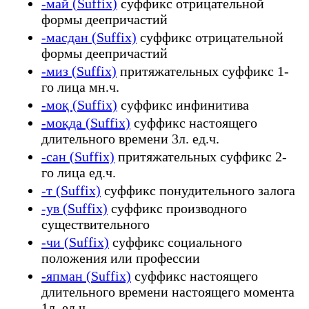
-май (Suffix)
суффикс отрицательной
формы деепричастий
-масдан (Suffix)
суффикс отрицательной
формы деепричастий
-миз (Suffix)
притяжательных суффикс 1-
го лица мн.ч.
-моқ (Suffix)
суффикс инфинитива
-моқда (Suffix)
суффикс настоящего
длительного времени 3л. ед.ч.
-сан (Suffix)
притяжательных суффикс 2-
го лица ед.ч.
-т (Suffix)
суффикс понудительного залога
-ув (Suffix)
суффикс производного
существительного
-чи (Suffix)
суффикс социального
положения или профессии
-япман (Suffix)
суффикс настоящего
длительного времени настоящего момента
1л. ед.ч.