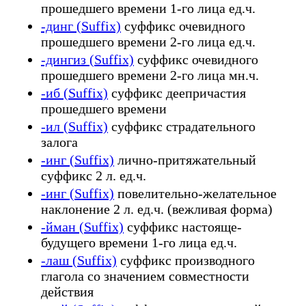
прошедшего времени 1-го лица ед.ч.
-динг (Suffix)
суффикс очевидного
прошедшего времени 2-го лица ед.ч.
-дингиз (Suffix)
суффикс очевидного
прошедшего времени 2-го лица мн.ч.
-иб (Suffix)
суффикс деепричастия
прошедшего времени
-ил (Suffix)
суффикс страдательного
залога
-инг (Suffix)
лично-притяжательный
суффикс 2 л. ед.ч.
-инг (Suffix)
повелительно-желательное
наклонение 2 л. ед.ч. (вежливая форма)
-йман (Suffix)
суффикс настояще-
будущего времени 1-го лица ед.ч.
-лаш (Suffix)
суффикс производного
глагола со значением совместности
действия