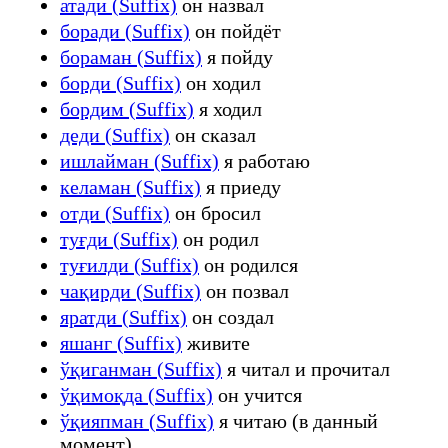
атади (Suffix)
он назвал
боради (Suffix)
он пойдёт
бораман (Suffix)
я пойду
борди (Suffix)
он ходил
бордим (Suffix)
я ходил
деди (Suffix)
он сказал
ишлайман (Suffix)
я работаю
келаман (Suffix)
я приеду
отди (Suffix)
он бросил
туғди (Suffix)
он родил
туғилди (Suffix)
он родился
чақирди (Suffix)
он позвал
яратди (Suffix)
он создал
яшанг (Suffix)
живите
ўқиганман (Suffix)
я читал и прочитал
ўқимоқда (Suffix)
он учится
ўқияпман (Suffix)
я читаю (в данный
момент)