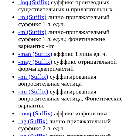
-loq (Suffix)
суффикс производных
существительных и прилагательных
-m (Suffix)
лично-притяжательный
суффикс 1 л. ед.ч.
-m (Suffix)
лично-притяжательный
суффикс 1 л. ед.ч.; фонетические
варианты: -im
-man (Suffix)
аффикс 1 лица ед. ч.
-may (Suffix)
суффикс отрицательной
формы деепричастий
-mi (Suffix)
суффигированная
вопросительная частица
-mi (Suffix)
суффигированная
вопросительная частица; Фонетические
варианты:
-moq (Suffix)
аффикс инфинитива
-ng (Suffix)
лично-притяжательный
суффикс 2 л. ед.ч.
-ng (Suffix)
лично-притяжательный