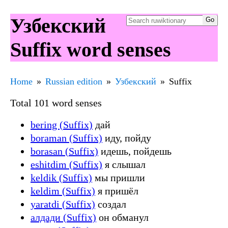
Узбекский
Suffix word senses
Home
Russian edition
Узбекский
Suffix
Total 101 word senses
bering (Suffix)
дай
boraman (Suffix)
иду, пойду
borasan (Suffix)
идешь, пойдешь
eshitdim (Suffix)
я слышал
keldik (Suffix)
мы пришли
keldim (Suffix)
я пришёл
yaratdi (Suffix)
создал
алдади (Suffix)
он обманул