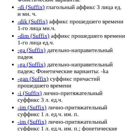
-di (Suffix)
глагольный аффикс 3 лица ед.
и мн. ч.
-dik (Suffix)
аффикс прошедшего времени
1-го лица мн.ч.
-dim (Suffix)
аффикс прошедшего времени
1-го лица ед.ч.
-ga (Suffix)
дательно-направительный
падеж
-ga (Suffix)
дательно-направительный
падеж; Фонетические варианты: -ka
-gan (Suffix)
суффикс причастий
прошедшего времени
-i (Suffix)
лично-притяжательный
суффикс 3 л. ед.ч.
-im (Suffix)
лично-притяжательный
суффикс 1 л. ед.ч. им. п.
-im (Suffix)
лично-притяжательный
суффикс 1 л. ед.ч. им. п.; фонетические