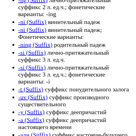
суффикс 2 л. ед.ч.; фонетические
варианты: -ing
-ni (Suffix)
винительный падеж
-ni (Suffix)
винительный падеж;
Фонетические варианты:
-ning (Suffix)
родительный падеж
-si (Suffix)
лично-притяжательный
суффикс 3 л. ед.ч.
-si (Suffix)
лично-притяжательный
суффикс 3 л. ед.ч.; фонетические
варианты: -i
-t (Suffix)
суффикс понудительного залога
-uv (Suffix)
суффикс производного
существительного
-y (Suffix)
суффикс деепричастий
-а (Suffix)
суффикс деепричастий
настоящего времени
-ади (Suffix)
суффикс настояще-будущего