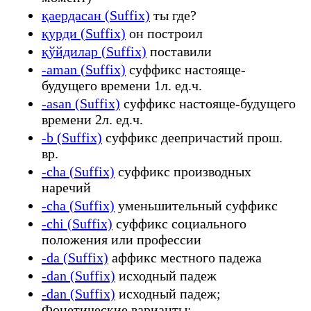
қаердасан (Suffix)
ты где?
қурди (Suffix)
он построил
қўйдилар (Suffix)
поставили
-aman (Suffix)
суффикс настояще-
будущего времени 1л. ед.ч.
-asan (Suffix)
суффикс настояще-будущего
времени 2л. ед.ч.
-b (Suffix)
суффикс деепричастий прош.
вр.
-cha (Suffix)
суффикс производных
наречий
-cha (Suffix)
уменьшительный суффикс
-chi (Suffix)
суффикс социального
положения или профессии
-da (Suffix)
аффикс местного падежа
-dan (Suffix)
исходный падеж
-dan (Suffix)
исходный падеж;
Фонетические варианты: