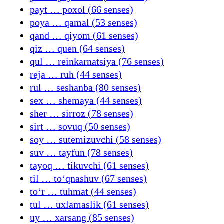
payt … poxol (66 senses)
poya … qamal (53 senses)
qand … qiyom (61 senses)
qiz … quen (64 senses)
qul … reinkarnatsiya (76 senses)
reja … ruh (44 senses)
rul … seshanba (80 senses)
sex … shemaya (44 senses)
sher … sirroz (78 senses)
sirt … sovuq (50 senses)
soy … sutemizuvchi (58 senses)
suv … tayfun (78 senses)
tayoq … tikuvchi (61 senses)
til … toʻqnashuv (67 senses)
toʻr … tuhmat (44 senses)
tul … uxlamaslik (61 senses)
uy … xarsang (85 senses)