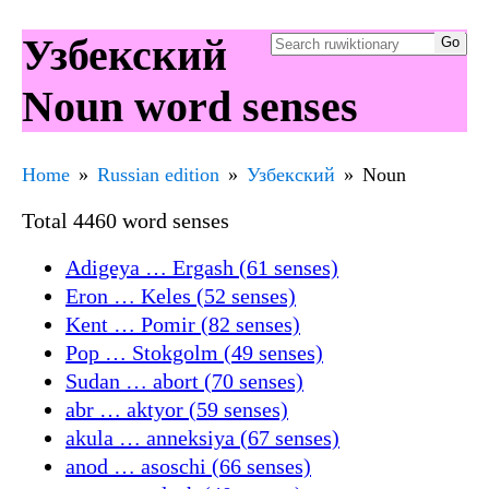
Узбекский
Noun word senses
Home
Russian edition
Узбекский
Noun
Total 4460 word senses
Adigeya … Ergash (61 senses)
Eron … Keles (52 senses)
Kent … Pomir (82 senses)
Pop … Stokgolm (49 senses)
Sudan … abort (70 senses)
abr … aktyor (59 senses)
akula … anneksiya (67 senses)
anod … asoschi (66 senses)