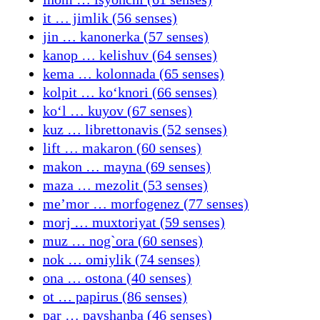
it … jimlik (56 senses)
jin … kanonerka (57 senses)
kanop … kelishuv (64 senses)
kema … kolonnada (65 senses)
kolpit … koʻknori (66 senses)
koʻl … kuyov (67 senses)
kuz … librettonavis (52 senses)
lift … makaron (60 senses)
makon … mayna (69 senses)
maza … mezolit (53 senses)
meʼmor … morfogenez (77 senses)
morj … muxtoriyat (59 senses)
muz … nog`ora (60 senses)
nok … omiylik (74 senses)
ona … ostona (40 senses)
ot … papirus (86 senses)
par … payshanba (46 senses)