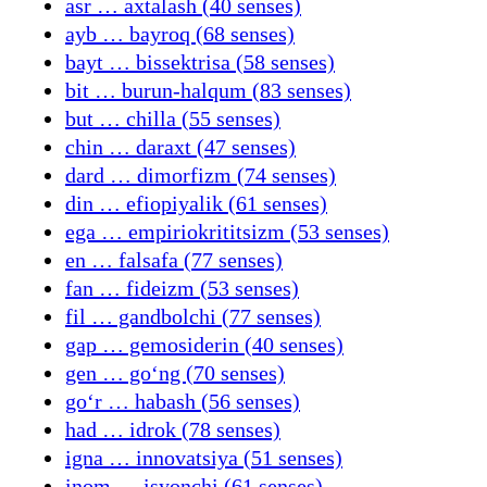
asr … axtalash (40 senses)
ayb … bayroq (68 senses)
bayt … bissektrisa (58 senses)
bit … burun-halqum (83 senses)
but … chilla (55 senses)
chin … daraxt (47 senses)
dard … dimorfizm (74 senses)
din … efiopiyalik (61 senses)
ega … empiriokrititsizm (53 senses)
en … falsafa (77 senses)
fan … fideizm (53 senses)
fil … gandbolchi (77 senses)
gap … gemosiderin (40 senses)
gen … goʻng (70 senses)
goʻr … habash (56 senses)
had … idrok (78 senses)
igna … innovatsiya (51 senses)
inom … isyonchi (61 senses)