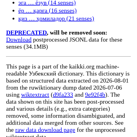
эга … ёзув (14 senses)
ёр … қарға (16 senses)
қиз … ҳомиладор (21 senses)
DEPRECATED
, will be removed soon:
Download
postprocessed JSONL data for these
senses (34.1MB)
This page is a part of the kaikki.org machine-
readable Узбекский dictionary. This dictionary is
based on structured data extracted on 2026-08-01
from the ruwiktionary dump dated 2026-07-06
using
wiktextract
(
d9fa233
and
9e92f4b
). The
data shown on this site has been post-processed
and various details (e.g., extra categories)
removed, some information disambiguated, and
additional data merged from other sources. See
the
raw data download page
for the unprocessed
wiktextract data.