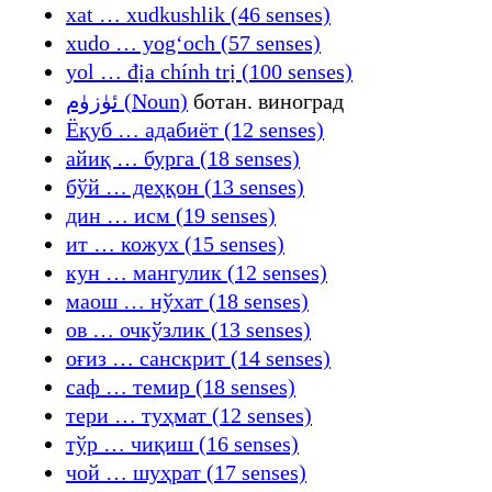
xat … xudkushlik (46 senses)
xudo … yogʻoch (57 senses)
yol … địa chính trị (100 senses)
ئۈزۈم (Noun)
ботан. виноград
Ёқуб … адабиёт (12 senses)
айиқ … бурга (18 senses)
бўй … деҳқон (13 senses)
дин … исм (19 senses)
ит … кожух (15 senses)
кун … мангулик (12 senses)
маош … нўхат (18 senses)
ов … очкўзлик (13 senses)
оғиз … санскрит (14 senses)
саф … темир (18 senses)
тери … туҳмат (12 senses)
тўр … чиқиш (16 senses)
чой … шуҳрат (17 senses)