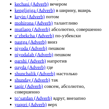
kechasi (Adverb)
вечером
kengligiga (Adverb)
в ширину, вширь
keyin (Adverb)
потом
mohirona (Adverb)
талантливо
mutlaqo (Adverb)
абсолютно, совершенно
oʻzbekcha (Adverb)
по-узбекски
pastga (Adverb)
вниз
piyoda (Adverb)
пешком
piyodalab (Adverb)
пешком
qarshi (Adverb)
напротив
qayda (Adverb)
где
shunchalik (Adverb)
настолько
shunday (Adverb)
так
taqir (Adverb)
совсем, абсолютно,
совершенно
toʻsatdan (Adverb)
вдруг, внезапно
yuqori (Adverb)
верх