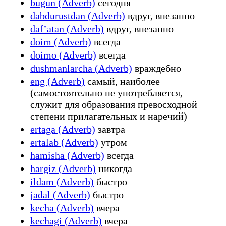
bugun (Adverb)
сегодня
dabdurustdan (Adverb)
вдруг, внезапно
dafʼatan (Adverb)
вдруг, внезапно
doim (Adverb)
всегда
doimo (Adverb)
всегда
dushmanlarcha (Adverb)
враждебно
eng (Adverb)
самый, наиболее
(самостоятельно не употребляется,
служит для образования превосходной
степени прилагательных и наречий)
ertaga (Adverb)
завтра
ertalab (Adverb)
утром
hamisha (Adverb)
всегда
hargiz (Adverb)
никогда
ildam (Adverb)
быстро
jadal (Adverb)
быстро
kecha (Adverb)
вчера
kechagi (Adverb)
вчера