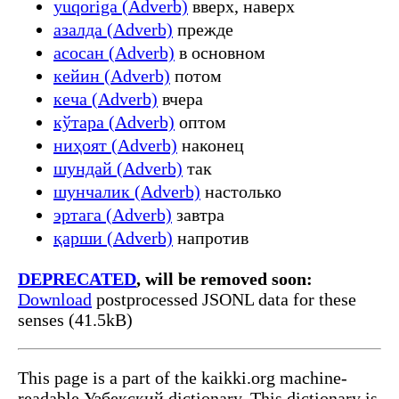
yuqoriga (Adverb)
вверх, наверх
азалда (Adverb)
прежде
асосан (Adverb)
в основном
кейин (Adverb)
потом
кеча (Adverb)
вчера
кўтара (Adverb)
оптом
ниҳоят (Adverb)
наконец
шундай (Adverb)
так
шунчалик (Adverb)
настолько
эртага (Adverb)
завтра
қарши (Adverb)
напротив
DEPRECATED
, will be removed soon:
Download
postprocessed JSONL data for these
senses (41.5kB)
This page is a part of the kaikki.org machine-
readable Узбекский dictionary. This dictionary is