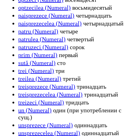
optzecilea (Numeral)
восьмидесятый
paisprezece (Numeral)
четырнадцать
paisprezecelea (Numeral)
четырнадцатый
patru (Numeral)
четыре
patrulea (Numeral)
четвертый
patruzeci (Numeral)
сорок
prim (Numeral)
первый
sută (Numeral)
сто
trei (Numeral)
три
treilea (Numeral)
третий
treisprezece (Numeral)
тринадцать
treisprezecelea (Numeral)
тринадцатый
treizeci (Numeral)
тридцать
un (Numeral)
один (при употреблении с
сущ.)
unsprezece (Numeral)
одиннадцать
unsprezecelea (Numeral)
одиннадцатый