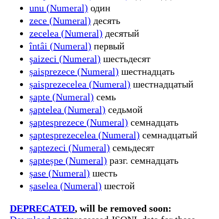
unu (Numeral)
один
zece (Numeral)
десять
zecelea (Numeral)
десятый
întâi (Numeral)
первый
şaizeci (Numeral)
шестьдесят
șaisprezece (Numeral)
шестнадцать
șaisprezecelea (Numeral)
шестнадцатый
șapte (Numeral)
семь
șaptelea (Numeral)
седьмой
șaptesprezece (Numeral)
семнадцать
șaptesprezecelea (Numeral)
семнадцатый
șaptezeci (Numeral)
семьдесят
șapteșpe (Numeral)
разг. семнадцать
șase (Numeral)
шесть
șaselea (Numeral)
шестой
DEPRECATED
, will be removed soon: