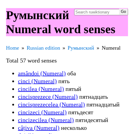
Румынский
Numeral word senses
Home
Russian edition
Румынский
Numeral
Total 57 word senses
amândoi (Numeral)
оба
cinci (Numeral)
пять
cincilea (Numeral)
пятый
cincisprezece (Numeral)
пятнадцать
cincisprezecelea (Numeral)
пятнадцатый
cincizeci (Numeral)
пятьдесят
cincizecilea (Numeral)
пятидесятый
câțiva (Numeral)
несколько