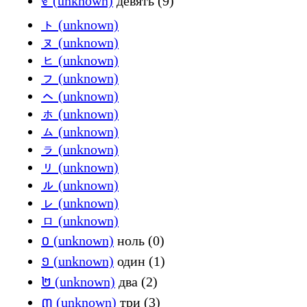
೯ (unknown)
девять (9)
ㇳ (unknown)
ㇴ (unknown)
ㇶ (unknown)
ㇷ (unknown)
ㇸ (unknown)
ㇹ (unknown)
ㇺ (unknown)
ㇻ (unknown)
ㇼ (unknown)
ㇽ (unknown)
ㇾ (unknown)
ㇿ (unknown)
០ (unknown)
ноль (0)
១ (unknown)
один (1)
២ (unknown)
два (2)
៣ (unknown)
три (3)