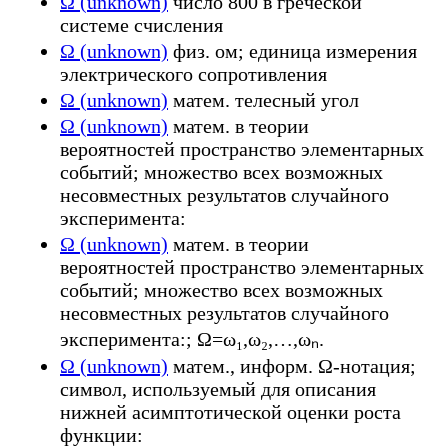
Ω (unknown)
число 800 в греческой
системе счисления
Ω (unknown)
физ. ом; единица измерения
электрического сопротивления
Ω (unknown)
матем. телесный угол
Ω (unknown)
матем. в теории
вероятностей пространство элементарных
событий; множество всех возможных
несовместных результатов случайного
эксперимента:
Ω (unknown)
матем. в теории
вероятностей пространство элементарных
событий; множество всех возможных
несовместных результатов случайного
эксперимента:; Ω=ω₁,ω₂,…,ωₙ.
Ω (unknown)
матем., информ. Ω-нотация;
символ, используемый для описания
нижней асимптотической оценки роста
функции: