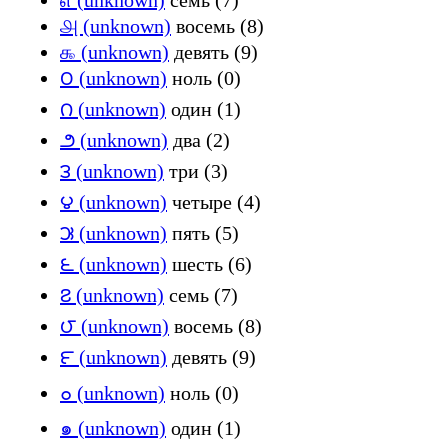
௮ (unknown)
восемь (8)
௯ (unknown)
девять (9)
౦ (unknown)
ноль (0)
౧ (unknown)
один (1)
౨ (unknown)
два (2)
౩ (unknown)
три (3)
౪ (unknown)
четыре (4)
౫ (unknown)
пять (5)
౬ (unknown)
шесть (6)
౭ (unknown)
семь (7)
౮ (unknown)
восемь (8)
౯ (unknown)
девять (9)
๐ (unknown)
ноль (0)
๑ (unknown)
один (1)