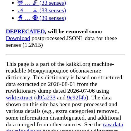
🦌 … 🦵 (33 senses)
🦶 … 🧘 (33 senses)
🧙 … 🧿 (39 senses)
DEPRECATED
, will be removed soon:
Download
postprocessed JSONL data for these
senses (1.2MB)
This page is a part of the kaikki.org machine-
readable Международное обозначение
dictionary. This dictionary is based on structured
data extracted on 2026-08-01 from the
ruwiktionary dump dated 2026-07-06 using
wiktextract
(
d9fa233
and
9e92f4b
). The data
shown on this site has been post-processed and
various details (e.g., extra categories) removed,
some information disambiguated, and additional
data merged from other sources. See the
raw data
download page
for the unprocessed wiktextract