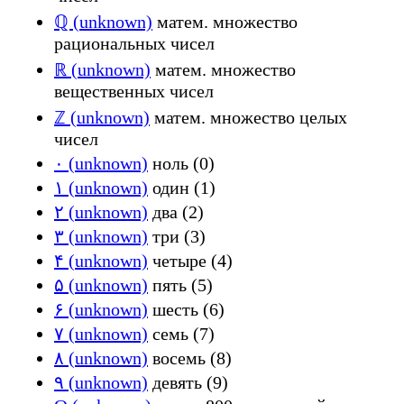
ℚ (unknown)
матем. множество
рациональных чисел
ℝ (unknown)
матем. множество
вещественных чисел
ℤ (unknown)
матем. множество целых
чисел
۰ (unknown)
ноль (0)
۱ (unknown)
один (1)
۲ (unknown)
два (2)
۳ (unknown)
три (3)
۴ (unknown)
четыре (4)
۵ (unknown)
пять (5)
۶ (unknown)
шесть (6)
۷ (unknown)
семь (7)
۸ (unknown)
восемь (8)
۹ (unknown)
девять (9)