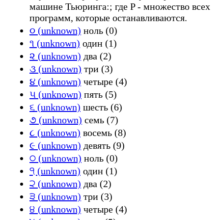
машине Тьюринга:; где P - множество всех
программ, которые останавливаются.
૦ (unknown)
ноль (0)
૧ (unknown)
один (1)
૨ (unknown)
два (2)
૩ (unknown)
три (3)
૪ (unknown)
четыре (4)
૫ (unknown)
пять (5)
૬ (unknown)
шесть (6)
૭ (unknown)
семь (7)
૮ (unknown)
восемь (8)
૯ (unknown)
девять (9)
੦ (unknown)
ноль (0)
੧ (unknown)
один (1)
੨ (unknown)
два (2)
੩ (unknown)
три (3)
੪ (unknown)
четыре (4)