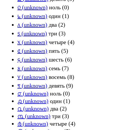
᥆ (unknown)
ноль (0)
᥇ (unknown)
один (1)
᥈ (unknown)
два (2)
᥉ (unknown)
три (3)
᥊ (unknown)
четыре (4)
᥋ (unknown)
пять (5)
᥌ (unknown)
шесть (6)
᥍ (unknown)
семь (7)
᥎ (unknown)
восемь (8)
᥏ (unknown)
девять (9)
൦ (unknown)
ноль (0)
൧ (unknown)
один (1)
൨ (unknown)
два (2)
൩ (unknown)
три (3)
൪ (unknown)
четыре (4)