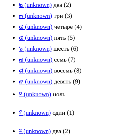
๒ (unknown)
два (2)
๓ (unknown)
три (3)
๔ (unknown)
четыре (4)
๕ (unknown)
пять (5)
๖ (unknown)
шесть (6)
๗ (unknown)
семь (7)
๘ (unknown)
восемь (8)
๙ (unknown)
девять (9)
༠ (unknown)
ноль
༡ (unknown)
один (1)
༢ (unknown)
два (2)