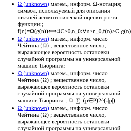
Ω (unknown)
матем., информ. Ω-нотация;
символ, используемый для описания
нижней асимптотической оценки роста
функции:;
f(n)=Ω(g(n))⟺∃C>0,n_0:∀n>n_0,f(n)>C·g(n)
Ω (unknown)
матем., информ. число
Чейтина (Ω) ; вещественное число,
выражающее вероятность остановки
случайной программы на универсальной
машине Тьюринга:
Ω (unknown)
матем., информ. число
Чейтина (Ω) ; вещественное число,
выражающее вероятность остановки
случайной программы на универсальной
машине Тьюринга:; Ω=∑_(p∈P)2^(-|p|)
Ω (unknown)
матем., информ. число
Чейтина (Ω) ; вещественное число,
выражающее вероятность остановки
случайной программы на универсальной