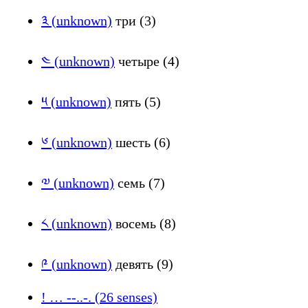
༣ (unknown)
три (3)
༤ (unknown)
четыре (4)
༥ (unknown)
пять (5)
༦ (unknown)
шесть (6)
༧ (unknown)
семь (7)
༨ (unknown)
восемь (8)
༩ (unknown)
девять (9)
! … --..-. (26 senses)