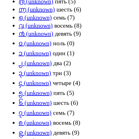
൫ (unknown)
пять (5)
൬ (unknown)
шесть (6)
൭ (unknown)
семь (7)
൮ (unknown)
восемь (8)
൯ (unknown)
девять (9)
၀ (unknown)
ноль (0)
၁ (unknown)
один (1)
၂ (unknown)
два (2)
၃ (unknown)
три (3)
၄ (unknown)
четыре (4)
၅ (unknown)
пять (5)
၆ (unknown)
шесть (6)
၇ (unknown)
семь (7)
၈ (unknown)
восемь (8)
၉ (unknown)
девять (9)