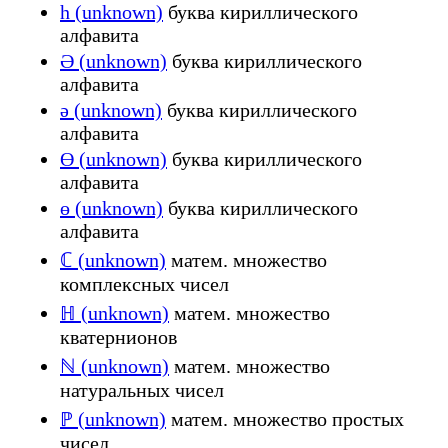
һ (unknown)
буква кириллического
алфавита
Ә (unknown)
буква кириллического
алфавита
ә (unknown)
буква кириллического
алфавита
Ө (unknown)
буква кириллического
алфавита
ө (unknown)
буква кириллического
алфавита
ℂ (unknown)
матем. множество
комплексных чисел
ℍ (unknown)
матем. множество
кватернионов
ℕ (unknown)
матем. множество
натуральных чисел
ℙ (unknown)
матем. множество простых
чисел