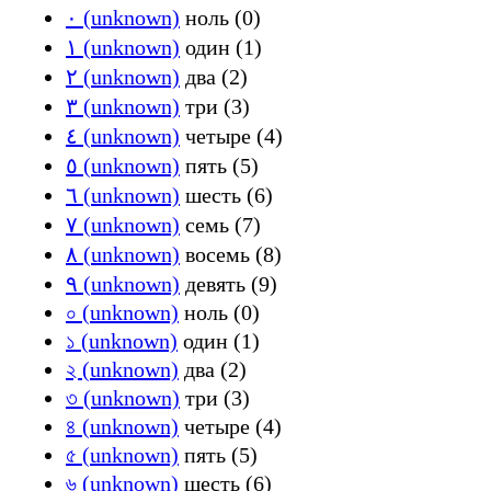
٠ (unknown)
ноль (0)
١ (unknown)
один (1)
٢ (unknown)
два (2)
٣ (unknown)
три (3)
٤ (unknown)
четыре (4)
٥ (unknown)
пять (5)
٦ (unknown)
шесть (6)
٧ (unknown)
семь (7)
٨ (unknown)
восемь (8)
٩ (unknown)
девять (9)
০ (unknown)
ноль (0)
১ (unknown)
один (1)
২ (unknown)
два (2)
৩ (unknown)
три (3)
৪ (unknown)
четыре (4)
৫ (unknown)
пять (5)
৬ (unknown)
шесть (6)