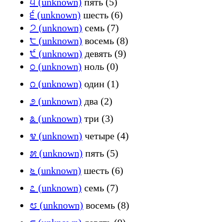
੫ (unknown)
пять (5)
੬ (unknown)
шесть (6)
੭ (unknown)
семь (7)
੮ (unknown)
восемь (8)
੯ (unknown)
девять (9)
೦ (unknown)
ноль (0)
೧ (unknown)
один (1)
೨ (unknown)
два (2)
೩ (unknown)
три (3)
೪ (unknown)
четыре (4)
೫ (unknown)
пять (5)
೬ (unknown)
шесть (6)
೭ (unknown)
семь (7)
೮ (unknown)
восемь (8)