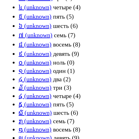
៤ (unknown)
четыре (4)
៥ (unknown)
пять (5)
៦ (unknown)
шесть (6)
៧ (unknown)
семь (7)
៨ (unknown)
восемь (8)
៩ (unknown)
девять (9)
໐ (unknown)
ноль (0)
໑ (unknown)
один (1)
໒ (unknown)
два (2)
໓ (unknown)
три (3)
໔ (unknown)
четыре (4)
໕ (unknown)
пять (5)
໖ (unknown)
шесть (6)
໗ (unknown)
семь (7)
໘ (unknown)
восемь (8)
໙ (unknown)
девять (9)