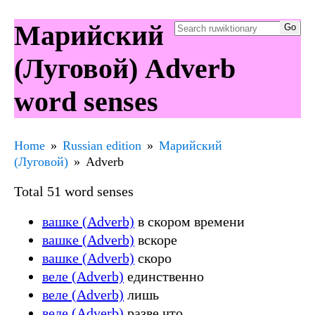
Марийский
(Луговой) Adverb
word senses
Home
Russian edition
Марийский
(Луговой)
Adverb
Total 51 word senses
вашке (Adverb)
в скором времени
вашке (Adverb)
вскоре
вашке (Adverb)
скоро
веле (Adverb)
единственно
веле (Adverb)
лишь
веле (Adverb)
разве что