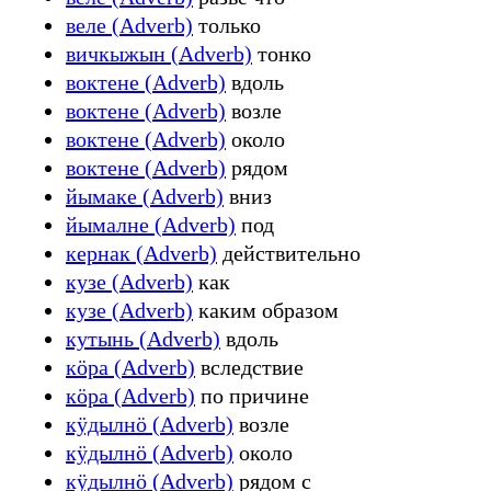
веле (Adverb)
только
вичкыжын (Adverb)
тонко
воктене (Adverb)
вдоль
воктене (Adverb)
возле
воктене (Adverb)
около
воктене (Adverb)
рядом
йымаке (Adverb)
вниз
йымалне (Adverb)
под
кернак (Adverb)
действительно
кузе (Adverb)
как
кузе (Adverb)
каким образом
кутынь (Adverb)
вдоль
кӧра (Adverb)
вследствие
кӧра (Adverb)
по причине
кӱдылнӧ (Adverb)
возле
кӱдылнӧ (Adverb)
около
кӱдылнӧ (Adverb)
рядом с