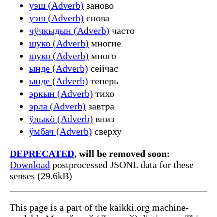
уэш (Adverb)
заново
уэш (Adverb)
снова
чӱчкыдын (Adverb)
часто
шуко (Adverb)
многие
шуко (Adverb)
много
ынде (Adverb)
сейчас
ынде (Adverb)
теперь
эркын (Adverb)
тихо
эрла (Adverb)
завтра
ӱлыкӧ (Adverb)
вниз
ӱмбач (Adverb)
сверху
DEPRECATED
, will be removed soon:
Download
postprocessed JSONL data for these
senses (29.6kB)
This page is a part of the kaikki.org machine-