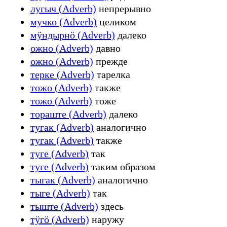
лугыч (Adverb)
непрерывно
мучко (Adverb)
целиком
мӱндырнӧ (Adverb)
далеко
ожно (Adverb)
давно
ожно (Adverb)
прежде
терке (Adverb)
тарелка
тожо (Adverb)
также
тожо (Adverb)
тоже
тораште (Adverb)
далеко
тугак (Adverb)
аналогично
тугак (Adverb)
также
туге (Adverb)
так
туге (Adverb)
таким образом
тыгак (Adverb)
аналогично
тыге (Adverb)
так
тыште (Adverb)
здесь
тӱгӧ (Adverb)
наружу