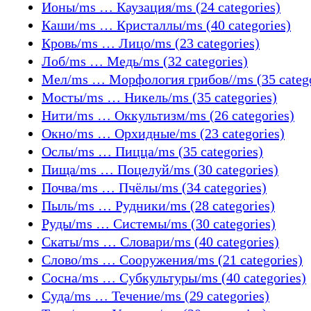
Ионы/ms … Каузация/ms (24 categories)
Каши/ms … Кристаллы/ms (40 categories)
Кровь/ms … Лицо/ms (23 categories)
Лоб/ms … Медь/ms (32 categories)
Мел/ms … Морфология грибов//ms (35 catego
Мосты/ms … Никель/ms (35 categories)
Нити/ms … Оккультизм/ms (26 categories)
Окно/ms … Орхидные/ms (23 categories)
Ослы/ms … Пицца/ms (35 categories)
Пища/ms … Поцелуй/ms (30 categories)
Почва/ms … Пчёлы/ms (34 categories)
Пыль/ms … Рудники/ms (28 categories)
Руды/ms … Системы/ms (30 categories)
Скаты/ms … Словари/ms (40 categories)
Слово/ms … Сооружения/ms (21 categories)
Сосна/ms … Субкультуры/ms (40 categories)
Суда/ms … Течение/ms (29 categories)