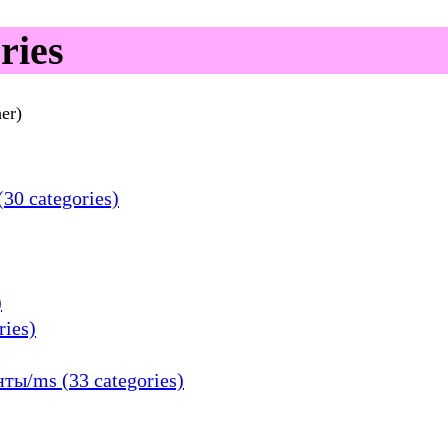
ries
her)
0 categories)
)
ies)
ы/ms (33 categories)