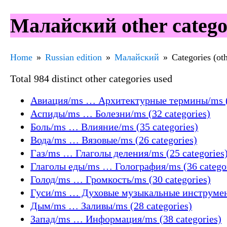
Малайский other catego
Home
Russian edition
Малайский
Categories (ot
Total 984 distinct other categories used
Авиация/ms … Архитектурные термины/ms (3
Аспиды/ms … Болезни/ms (32 categories)
Боль/ms … Влияние/ms (35 categories)
Вода/ms … Вязовые/ms (26 categories)
Газ/ms … Глаголы деления/ms (25 categories
Глаголы еды/ms … Голография/ms (36 categor
Голод/ms … Громкость/ms (30 categories)
Гуси/ms … Духовые музыкальные инструмент
Дым/ms … Заливы/ms (28 categories)
Запад/ms … Информация/ms (38 categories)