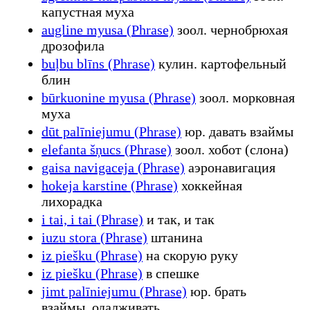
капустная муха
augline myusa (Phrase)
зоол. чернобрюхая
дрозофила
buļbu blīns (Phrase)
кулин. картофельный
блин
būrkuonine myusa (Phrase)
зоол. морковная
муха
dūt palīniejumu (Phrase)
юр. давать взаймы
elefanta šņucs (Phrase)
зоол. хобот (слона)
gaisa navigaceja (Phrase)
аэронавигация
hokeja karstine (Phrase)
хоккейная
лихорадка
i tai, i tai (Phrase)
и так, и так
iuzu stora (Phrase)
штанина
iz piešku (Phrase)
на скорую руку
iz piešku (Phrase)
в спешке
jimt palīniejumu (Phrase)
юр. брать
взаймы, одалживать