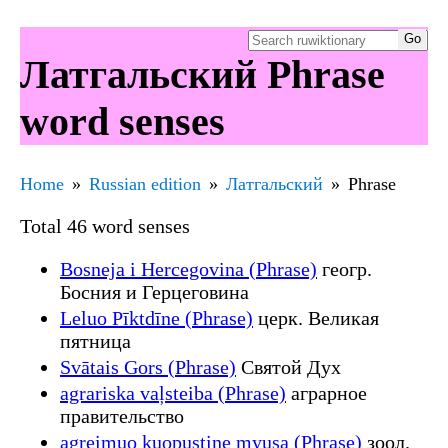
Латгальский Phrase
word senses
Home
Russian edition
Латгальский
Phrase
Total 46 word senses
Bosneja i Hercegovina (Phrase)
геогр.
Босния и Герцеговина
Leluo Pīktdīne (Phrase)
церк. Великая
пятница
Svātais Gors (Phrase)
Святой Дух
agrariska vaļsteiba (Phrase)
аграрное
правительство
agreimuo kuopustine myusa (Phrase)
зоол.