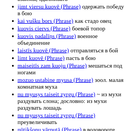
jimt viersu kuovē (Phrase)
одержать победу
в бою
kai vušku bors (Phrase)
как стадо овец
kuovis ciervs (Phrase)
боевой топор
kuovis padalīņs (Phrase)
военное
объединение
laistīs kuovē (Phrase)
отправляться в бой
limt kuovē (Phrase)
пасть в бою
maiseitīs zam kuoju (Phrase)
мешаться под
ногами
mozuo ustabine myusa (Phrase)
зоол. малая
комнатная муха
nu myusys taiseit zyrgu (Phrase)
~ из мухи
раздувать слона; дословно: из мухи
раздувать лошадь
nu myusys taiseit zyrgu (Phrase)
преувеличивать
nūtikšonu vārputā (Phrase)
в водовороте