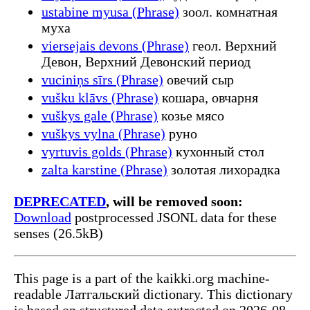
ustabine myusa (Phrase)
зоол. комнатная
муха
viersejais devons (Phrase)
геол. Верхний
Девон, Верхний Девонский период
vuciniņs sīrs (Phrase)
овечий сыр
vušku klāvs (Phrase)
кошара, овчарня
vuškys gale (Phrase)
козье мясо
vuškys vylna (Phrase)
руно
vyrtuvis golds (Phrase)
кухонный стол
zalta karstine (Phrase)
золотая лихорадка
DEPRECATED
, will be removed soon:
Download
postprocessed JSONL data for these
senses (26.5kB)
This page is a part of the kaikki.org machine-
readable Латгальский dictionary. This dictionary
is based on structured data extracted on 2026-08-