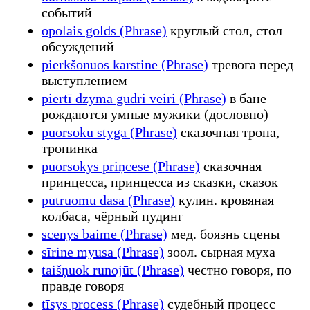
событий
opolais golds (Phrase)
круглый стол, стол
обсуждений
pierkšonuos karstine (Phrase)
тревога перед
выступлением
piertī dzyma gudri veiri (Phrase)
в бане
рождаются умные мужики (дословно)
puorsoku styga (Phrase)
сказочная тропа,
тропинка
puorsokys priņcese (Phrase)
сказочная
принцесса, принцесса из сказки, сказок
putruomu dasa (Phrase)
кулин. кровяная
колбаса, чёрный пудинг
scenys baime (Phrase)
мед. боязнь сцены
sīrine myusa (Phrase)
зоол. сырная муха
taišņuok runojūt (Phrase)
честно говоря, по
правде говоря
tīsys process (Phrase)
судебный процесс