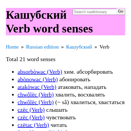
Кашубский
Verb word senses
Home
Russian edition
Кашубский
Verb
Total 21 word senses
absorbòwac (Verb)
хим. абсорбировать
abònowac (Verb)
абонировать
atakòwac (Verb)
атаковать, нападать
chwôlëc (Verb)
хвалить, восхвалять
chwôlëc (Verb)
(~ sã) хвалиться, хвастаться
czëc (Verb)
слышать
czëc (Verb)
чувствовать
czëtac (Verb)
читать