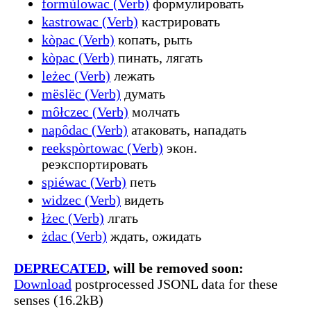
formùlowac (Verb)
формулировать
kastrowac (Verb)
кастрировать
kòpac (Verb)
копать, рыть
kòpac (Verb)
пинать, лягать
leżec (Verb)
лежать
mëslëc (Verb)
думать
môłczec (Verb)
молчать
napôdac (Verb)
атаковать, нападать
reekspòrtowac (Verb)
экон.
реэкспортировать
spiéwac (Verb)
петь
widzec (Verb)
видеть
łżec (Verb)
лгать
żdac (Verb)
ждать, ожидать
DEPRECATED
, will be removed soon:
Download
postprocessed JSONL data for these
senses (16.2kB)