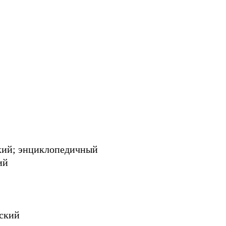
кий; энциклопедичный
ий
ский