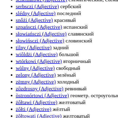
serbsczi (Adjective)
сербский
slédny (Adjective)
последний
snôżi (Adjective)
красивый
szpańsczi (Adjective)
испанский
słowiańsczi (Adjective)
славянский
słowińsczi (Adjective)
словинский
tilny (Adjective)
задний
wiôldżi (Adjective)
большой
wtórkowi (Adjective)
вторничный
wòlny (Adjective)
свободный
zelony (Adjective)
зелёный
zëmny (Adjective)
холодный
zôzdrosny (Adjective)
ревнивый
òstronórtowi (Adjective)
геометр. остроуголь
żôłtawi (Adjective)
желтоватый
żôłti (Adjective)
жёлтый
żôłtowati (Adjective)
желтоватый