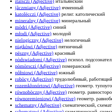
italsczi (Adjective)
итальянский
jãczmiany (Adjective)
ячменный
katolëcczi (Adjective)
религ. католический
mineralny (Adjective)
минеральный
mòdri (Adjective)
синий
młodi (Adjective)
молодой
nielogiczny (Adjective)
нелогичный
piątkòwi (Adjective)
пятничный
pëszny (Adjective)
красивый
pòdswiadomi (Adjective)
психол. подсознате
pòmòrsczi (Adjective)
померанский
pôłniowi (Adjective)
южный
robòcy (Adjective)
трудолюбивый, работящи
rozemkłonórtowi (Adjective)
геометр. тупоуг
równobòczny (Adjective)
геометр. равностор
równoremieniowi (Adjective)
геометр. равно
schematny (Adjective)
схематический, схема
schematowi (Adjective)
схематический, схем