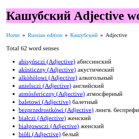
Кашубский Adjective wo
Home
Russian edition
Кашубский
Adjective
Total 62 word senses
abisyńsczi (Adjective)
абиссинский
akùsticzny (Adjective)
акустический
alkòhòlowi (Adjective)
алкогольный
anielsczi (Adjective)
английский
atmòsfericzny (Adjective)
атмосферный
baletowi (Adjective)
балетный
bezprzedrostkòwi (Adjective)
лингв. беспрефи
białczi (Adjective)
женский
białgowsczi (Adjective)
женский
biôłi (Adjective)
белый