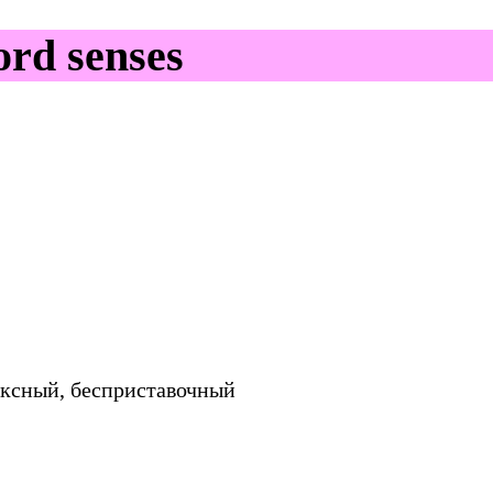
rd senses
ксный, бесприставочный