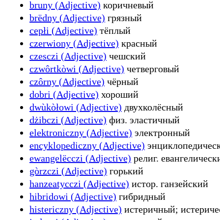
bruny (Adjective)
коричневый
brëdny (Adjective)
грязный
cepłi (Adjective)
тёплый
czerwiony (Adjective)
красный
czesczi (Adjective)
чешский
czwôrtkòwi (Adjective)
четверговый
czôrny (Adjective)
чёрный
dobri (Adjective)
хороший
dwùkòłowi (Adjective)
двухколёсный
dżibczi (Adjective)
физ. эластичный
elektroniczny (Adjective)
электронный
encyklopediczny (Adjective)
энциклопедичес
ewangelëcczi (Adjective)
религ. евангелическ
gòrzczi (Adjective)
горький
hanzeatycczi (Adjective)
истор. ганзейский
hibridowi (Adjective)
гибридный
histericzny (Adjective)
истеричный; истериче