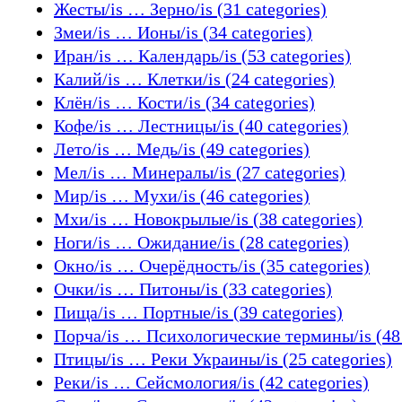
Жесты/is … Зерно/is (31 categories)
Змеи/is … Ионы/is (34 categories)
Иран/is … Календарь/is (53 categories)
Калий/is … Клетки/is (24 categories)
Клён/is … Кости/is (34 categories)
Кофе/is … Лестницы/is (40 categories)
Лето/is … Медь/is (49 categories)
Мел/is … Минералы/is (27 categories)
Мир/is … Мухи/is (46 categories)
Мхи/is … Новокрылые/is (38 categories)
Ноги/is … Ожидание/is (28 categories)
Окно/is … Очерёдность/is (35 categories)
Очки/is … Питоны/is (33 categories)
Пища/is … Портные/is (39 categories)
Порча/is … Психологические термины/is (48 
Птицы/is … Реки Украины/is (25 categories)
Реки/is … Сейсмология/is (42 categories)