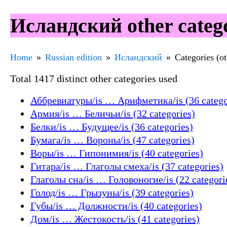
Исландский other categ
Home
Russian edition
Исландский
Categories (ot
Total 1417 distinct other categories used
Аббревиатуры/is … Арифметика/is (36 catego
Армия/is … Беличьи/is (32 categories)
Белки/is … Будущее/is (36 categories)
Бумага/is … Вороны/is (47 categories)
Воры/is … Гипонимия/is (40 categories)
Гитара/is … Глаголы смеха/is (37 categories)
Глаголы сна/is … Головоногие/is (22 categori
Голод/is … Грызуны/is (39 categories)
Губы/is … Должности/is (40 categories)
Дом/is … Жестокость/is (41 categories)