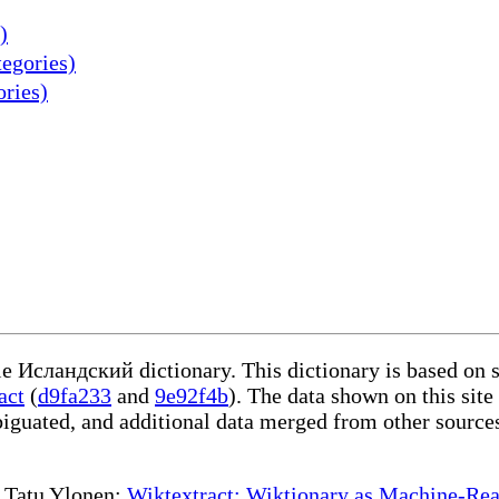
)
egories)
ries)
ble Исландский dictionary. This dictionary is based on 
act
(
d9fa233
and
9e92f4b
). The data shown on this site
iguated, and additional data merged from other source
te Tatu Ylonen:
Wiktextract: Wiktionary as Machine-Rea