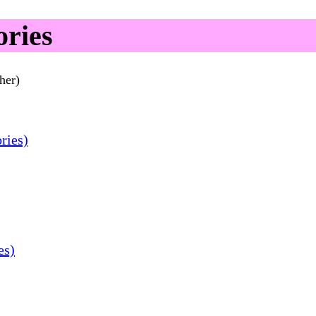
ories
her)
ries)
es)