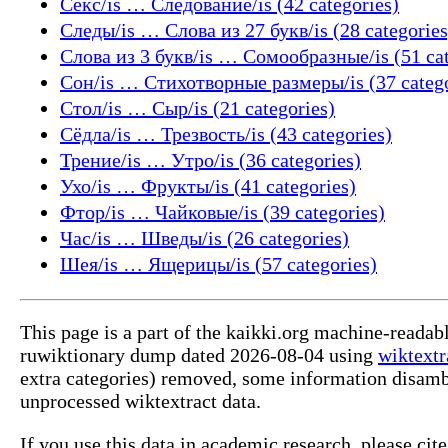
Секс/is … Следование/is (42 categories)
Следы/is … Слова из 27 букв/is (28 categories
Слова из 3 букв/is … Сомообразные/is (51 cat
Сон/is … Стихотворные размеры/is (37 catego
Стол/is … Сыр/is (21 categories)
Сёдла/is … Трезвость/is (43 categories)
Трение/is … Утро/is (36 categories)
Ухо/is … Фрукты/is (41 categories)
Фтор/is … Чайковые/is (39 categories)
Час/is … Шведы/is (26 categories)
Шея/is … Ящерицы/is (57 categories)
This page is a part of the kaikki.org machine-reada
ruwiktionary dump dated 2026-08-04 using
wiktextr
extra categories) removed, some information disamb
unprocessed wiktextract data.
If you use this data in academic research, please ci