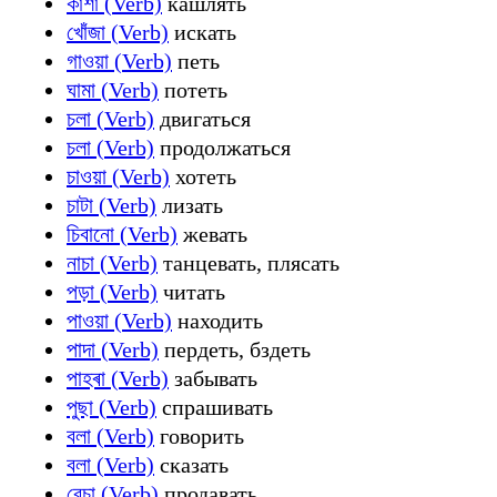
কাশা (Verb)
кашлять
খোঁজা (Verb)
искать
গাওয়া (Verb)
петь
ঘামা (Verb)
потеть
চলা (Verb)
двигаться
চলা (Verb)
продолжаться
চাওয়া (Verb)
хотеть
চাটা (Verb)
лизать
চিবানো (Verb)
жевать
নাচা (Verb)
танцевать, плясать
পড়া (Verb)
читать
পাওয়া (Verb)
находить
পাদা (Verb)
пердеть, бздеть
পাহৰা (Verb)
забывать
পুছা (Verb)
спрашивать
বলা (Verb)
говорить
বলা (Verb)
сказать
বেচা (Verb)
продавать