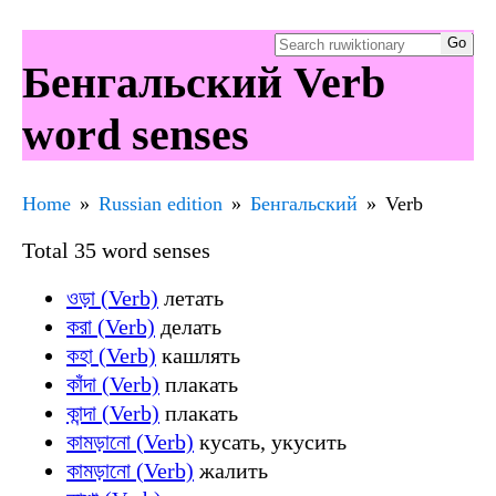
Бенгальский Verb
word senses
Home
Russian edition
Бенгальский
Verb
Total 35 word senses
ওড়া (Verb)
летать
করা (Verb)
делать
কহা (Verb)
кашлять
কাঁদা (Verb)
плакать
কান্দা (Verb)
плакать
কামড়ানো (Verb)
кусать, укусить
কামড়ানো (Verb)
жалить