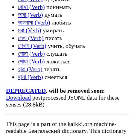
বোঝা (Verb)
понимать
ভাবা (Verb)
думать
ভালবাসা (Verb)
любить
মরা (Verb)
умирать
লেখা (Verb)
писать
শেখান (Verb)
учить, обучать
শোনা (Verb)
слушать
শোয়া (Verb)
ложиться
হারা (Verb)
терять
হাসা (Verb)
смеяться
DEPRECATED
, will be removed soon:
Download
postprocessed JSONL data for these
senses (28.8kB)
This page is a part of the kaikki.org machine-
readable Бенгальский dictionary. This dictionary