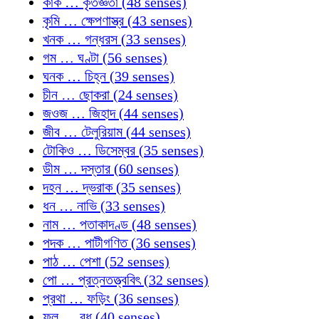
কাক … কৃতজ্ঞতা (48 senses)
কৃমি … ক্ষেপণাস্ত্র (43 senses)
খনক … গন্ধরস (33 senses)
গম … ঘণ্টা (56 senses)
ঘনক … চিহ্ন (39 senses)
চীন … ছোকরা (24 senses)
জওজ … জিহাদ (44 senses)
জীব … টেলুরিয়াম (44 senses)
টোকিও … ডিসেম্বর (35 senses)
ডীম … দস্তার (60 senses)
দহন … দ্ভরাক (35 senses)
ধন … নাভি (33 senses)
নাম … পতাকাদণ্ড (48 senses)
পদক … পাটীগণিত (36 senses)
পাঠ … পেশা (52 senses)
পো … প্রত্নতত্ত্ববিৎ (32 senses)
প্রথা … ফড়িং (36 senses)
ফল … বধূ (40 senses)