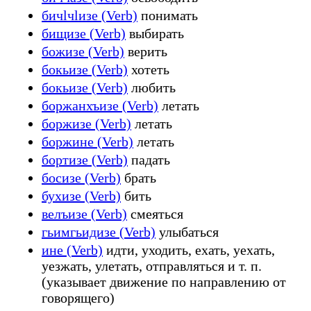
бичӏчӏизе (Verb)
понимать
бищизе (Verb)
выбирать
божизе (Verb)
верить
бокьизе (Verb)
хотеть
бокьизе (Verb)
любить
боржанхъизе (Verb)
летать
боржизе (Verb)
летать
боржине (Verb)
летать
бортизе (Verb)
падать
босизе (Verb)
брать
бухизе (Verb)
бить
велъизе (Verb)
смеяться
гьимгьидизе (Verb)
улыбаться
ине (Verb)
идти, уходить, ехать, уехать,
уезжать, улетать, отправляться и т. п.
(указывает движение по направлению от
говорящего)