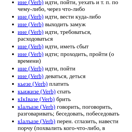
ине (Verb)
идти, пойти, уехать и т. п. по
чему-либо, через что-либо
ине (Verb)
идти, вести куда-либо
ине (Verb)
выходить замуж
ине (Verb)
идти, требоваться,
расходоваться
ине (Verb)
идти, иметь сбыт
ине (Verb)
идти; проходить, пройти (о
времени)
ине (Verb)
идти, пойти
ине (Verb)
деваться, деться
кьезе (Verb)
платить
кьижизе (Verb)
спать
кӀкӀвазе (Verb)
брить
кӏалъазе (Verb)
говорить, поговорить,
разговаривать; беседовать, побеседовать
кӏалъазе (Verb)
перен. сглазить, навести
порчу (похвалить кого-что-либо, в