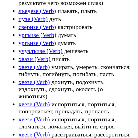
результате чего возможен сглаз)
лъедезе (Verb)
плавать, плыть
пузе (Verb)
дуть
сверизе (Verb)
кастрировать
ургъизе (Verb)
думать
ургьизе (Verb)
думать
учузлъизе (Verb)
дешеветь
хвази (Verb)
писа́ть
хвезе (Verb)
умирать, умереть, скончаться;
гибнуть, погибнуть, погибать, пасть
хвезе (Verb)
дохнуть, подохнуть,
издохнуть, сдохнуть, околеть (о
животных)
хвезе (Verb)
испортиться, портиться,
попортиться; пропадать, пропасть
хвезе (Verb)
испортиться, портиться,
сломаться, ломаться, выйти из строя
хвезе (Verb)
расстраиваться, расстроиться;