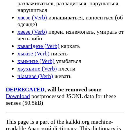
разлаживаться, разладиться; нарушаться,
нарушиться
хвезе (Verb)
изнашиваться, износиться (об
одежде)
хвезе (Verb)
перен. изнемогать, умирать от
чего-либо
хъвагІдезе (Verb)
каркать
хъвазе (Verb)
писать
хьимизе (Verb)
улыбаться
хьухьине (Verb)
плести
чӏамизе (Verb)
жевать
DEPRECATED
, will be removed soon:
Download
postprocessed JSONL data for these
senses (50.5kB)
This page is a part of the kaikki.org machine-
readable Аварский dictionary. This dictionary is