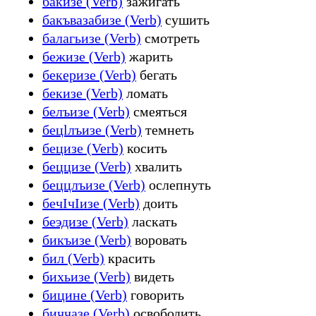
бакизе (Verb)
зажигать
бакъвазабизе (Verb)
сушить
балагьизе (Verb)
смотреть
бежизе (Verb)
жарить
бекеризе (Verb)
бегать
бекизе (Verb)
ломать
белъизе (Verb)
смеяться
бецlлъизе (Verb)
темнеть
бецизе (Verb)
косить
беццизе (Verb)
хвалить
беццлъизе (Verb)
ослепнуть
бечІчІизе (Verb)
доить
беэдизе (Verb)
ласкать
бикъизе (Verb)
воровать
бил (Verb)
красить
бихьизе (Verb)
видеть
бицине (Verb)
говорить
биччазе (Verb)
освободить