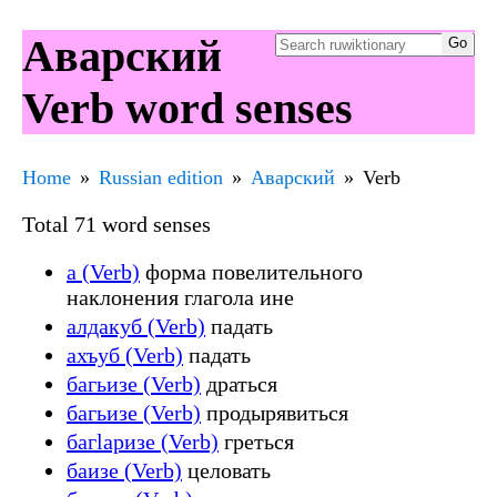
Аварский
Verb word senses
Home
Russian edition
Аварский
Verb
Total 71 word senses
а (Verb)
форма повелительного
наклонения глагола ине
алдакуб (Verb)
падать
ахъуб (Verb)
падать
багьизе (Verb)
драться
багьизе (Verb)
продырявиться
багӏаризе (Verb)
греться
баизе (Verb)
целовать