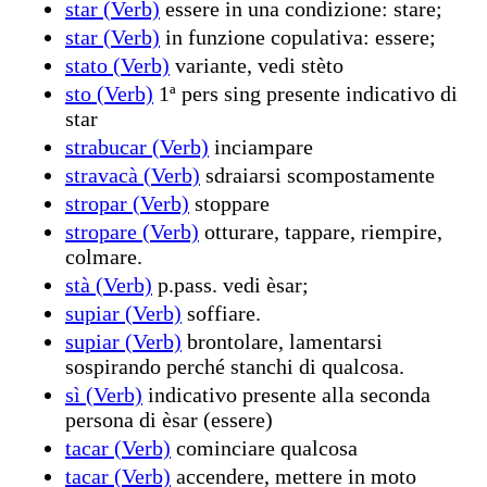
star (Verb)
essere in una condizione: stare;
star (Verb)
in funzione copulativa: essere;
stato (Verb)
variante, vedi stèto
sto (Verb)
1ª pers sing presente indicativo di
star
strabucar (Verb)
inciampare
stravacà (Verb)
sdraiarsi scompostamente
stropar (Verb)
stoppare
stropare (Verb)
otturare, tappare, riempire,
colmare.
stà (Verb)
p.pass. vedi èsar;
supiar (Verb)
soffiare.
supiar (Verb)
brontolare, lamentarsi
sospirando perché stanchi di qualcosa.
sì (Verb)
indicativo presente alla seconda
persona di èsar (essere)
tacar (Verb)
cominciare qualcosa
tacar (Verb)
accendere, mettere in moto