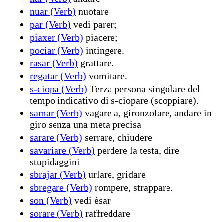
nuar (Verb)
nuotare
par (Verb)
vedi parer;
piaxer (Verb)
piacere;
pociar (Verb)
intingere.
rasar (Verb)
grattare.
regatar (Verb)
vomitare.
s-ciopa (Verb)
Terza persona singolare del
tempo indicativo di s-ciopare (scoppiare).
samar (Verb)
vagare a, gironzolare, andare in
giro senza una meta precisa
sarare (Verb)
serrare, chiudere
savariare (Verb)
perdere la testa, dire
stupidaggini
sbrajar (Verb)
urlare, gridare
sbregare (Verb)
rompere, strappare.
son (Verb)
vedi èsar
sorare (Verb)
raffreddare