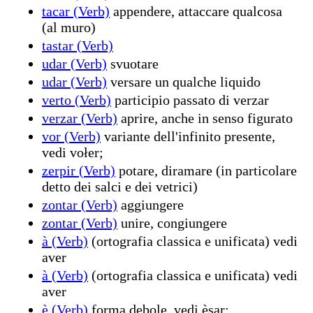
tacar (Verb)
appendere, attaccare qualcosa
(al muro)
tastar (Verb)
udar (Verb)
svuotare
udar (Verb)
versare un qualche liquido
verto (Verb)
participio passato di verzar
verzar (Verb)
aprire, anche in senso figurato
vor (Verb)
variante dell'infinito presente,
vedi vołer;
zerpir (Verb)
potare, diramare (in particolare
detto dei salci e dei vetrici)
zontar (Verb)
aggiungere
zontar (Verb)
unire, congiungere
à (Verb)
(ortografia classica e unificata) vedi
aver
à (Verb)
(ortografia classica e unificata) vedi
aver
è (Verb)
forma debole, vedi èsar;