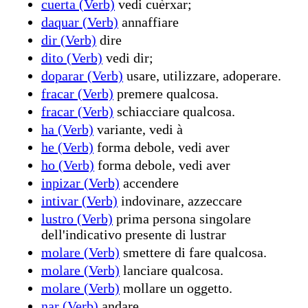
cuerta (Verb)
vedi cuèrxar;
daquar (Verb)
annaffiare
dir (Verb)
dire
dito (Verb)
vedi dir;
doparar (Verb)
usare, utilizzare, adoperare.
fracar (Verb)
premere qualcosa.
fracar (Verb)
schiacciare qualcosa.
ha (Verb)
variante, vedi à
he (Verb)
forma debole, vedi aver
ho (Verb)
forma debole, vedi aver
inpizar (Verb)
accendere
intivar (Verb)
indovinare, azzeccare
lustro (Verb)
prima persona singolare
dell'indicativo presente di lustrar
molare (Verb)
smettere di fare qualcosa.
molare (Verb)
lanciare qualcosa.
molare (Verb)
mollare un oggetto.
nar (Verb)
andare