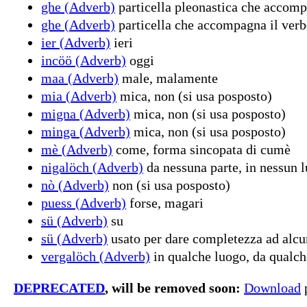
ghe (Adverb)
particella pleonastica che accompa
ghe (Adverb)
particella che accompagna il verbo
ier (Adverb)
ieri
incöö (Adverb)
oggi
maa (Adverb)
male, malamente
mia (Adverb)
mica, non (si usa posposto)
migna (Adverb)
mica, non (si usa posposto)
minga (Adverb)
mica, non (si usa posposto)
mè (Adverb)
come, forma sincopata di cumè
nigalöch (Adverb)
da nessuna parte, in nessun 
nò (Adverb)
non (si usa posposto)
puess (Adverb)
forse, magari
sü (Adverb)
su
sü (Adverb)
usato per dare completezza ad alcu
vergalöch (Adverb)
in qualche luogo, da qualch
DEPRECATED
, will be removed soon:
Download
p