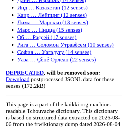
Инд … Казахстан (12 senses)
Каир … Лейпциг (12 senses)
Лима … Марокко (13 senses)
Марс … Ницца (15 senses)
Об … Раҫҫей (17 senses)
Рига … Соломон Утравӗсем (10 senses)
София … Уагадугу (14 senses)
Уаза … Ҫӗнӗ Орлеан (22 senses)
DEPRECATED
, will be removed soon:
Download
postprocessed JSONL data for these
senses (172.2kB)
This page is a part of the kaikki.org machine-
readable Tchouvache dictionary. This dictionary
is based on structured data extracted on 2026-08-
06 from the frwiktionary dump dated 2026-08-04