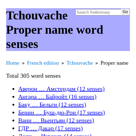
Tchouvache
Proper name word
senses
Home
French edition
Tchouvache
Proper name
Total 305 word senses
Аверон … Амстердам (12 senses)
Ангара … Байройт (16 senses)
Баку … Бельги (12 senses)
Бенин … Буш-дю-Рон (17 senses)
Ванн … Вьентьян (12 senses)
ГДР … Дакар (17 senses)
Дани … Израиль (14 senses)