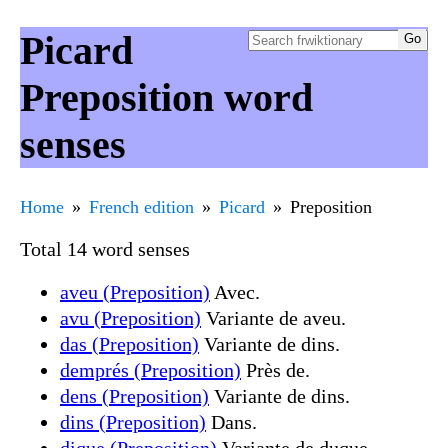
Picard
Preposition word
senses
Home
French edition
Picard
Preposition
Total 14 word senses
aveu (Preposition)
Avec.
avu (Preposition)
Variante de aveu.
das (Preposition)
Variante de dins.
demprés (Preposition)
Près de.
dens (Preposition)
Variante de dins.
dins (Preposition)
Dans.
dique (Preposition)
Variante de duque.