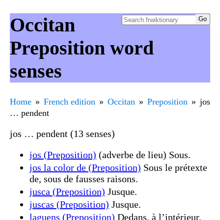
Occitan
Preposition word
senses
Home
French edition
Occitan
Preposition
jos
… pendent
jos … pendent (13 senses)
jos (Preposition)
(adverbe de lieu) Sous.
jos la color de (Preposition)
Sous le prétexte
de, sous de fausses raisons.
jusca (Preposition)
Jusque.
juscas (Preposition)
Jusque.
laguens (Preposition)
Dedans, à l’intérieur.