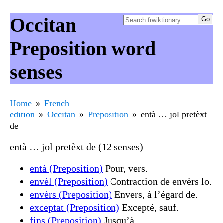
Occitan
Preposition word
senses
Home
French
edition
Occitan
Preposition
entà … jol pretèxt
de
entà … jol pretèxt de (12 senses)
entà (Preposition)
Pour, vers.
envèl (Preposition)
Contraction de envèrs lo.
envèrs (Preposition)
Envers, à l’égard de.
exceptat (Preposition)
Excepté, sauf.
fins (Preposition)
Jusqu’à.