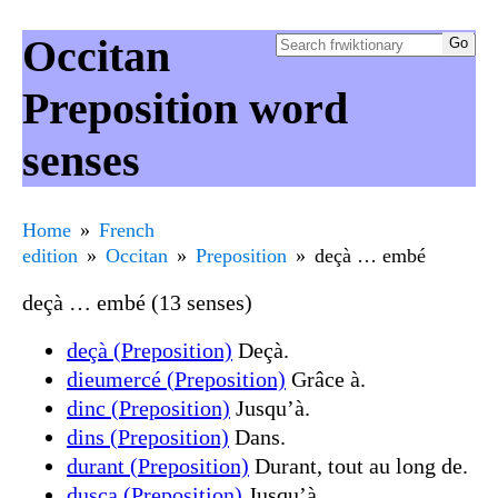
Occitan
Preposition word
senses
Home
French
edition
Occitan
Preposition
deçà … embé
deçà … embé (13 senses)
deçà (Preposition)
Deçà.
dieumercé (Preposition)
Grâce à.
dinc (Preposition)
Jusqu’à.
dins (Preposition)
Dans.
durant (Preposition)
Durant, tout au long de.
dusca (Preposition)
Jusqu’à.