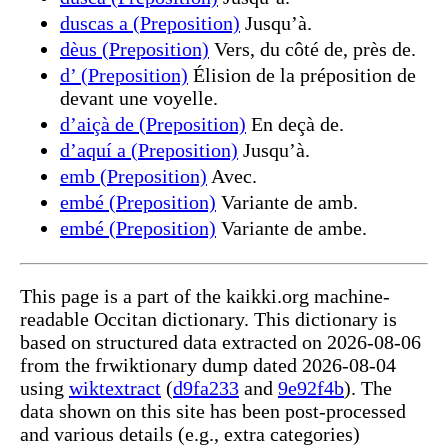
duscas a (Preposition)
Jusqu’à.
dèus (Preposition)
Vers, du côté de, près de.
d’ (Preposition)
Élision de la préposition de
devant une voyelle.
d’aiçà de (Preposition)
En deçà de.
d’aquí a (Preposition)
Jusqu’à.
emb (Preposition)
Avec.
embé (Preposition)
Variante de amb.
embé (Preposition)
Variante de ambe.
This page is a part of the kaikki.org machine-
readable Occitan dictionary. This dictionary is
based on structured data extracted on 2026-08-06
from the frwiktionary dump dated 2026-08-04
using
wiktextract
(
d9fa233
and
9e92f4b
). The
data shown on this site has been post-processed
and various details (e.g., extra categories)