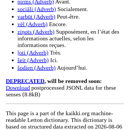
pirms (Adverb)
Avant.
sociāli (Adverb)
Socialement.
varbūt (Adverb)
Peut-être.
vēl (Adverb)
Encore.
ziņots (Adverb)
Supposément, en l’état des
informations actuelles, selon les
informations reçues.
ļoti (Adverb)
Très.
šeit (Adverb)
Ici.
šodien (Adverb)
Aujourd’hui.
DEPRECATED
, will be removed soon:
Download
postprocessed JSONL data for these
senses (8.8kB)
This page is a part of the kaikki.org machine-
readable Letton dictionary. This dictionary is
based on structured data extracted on 2026-08-06