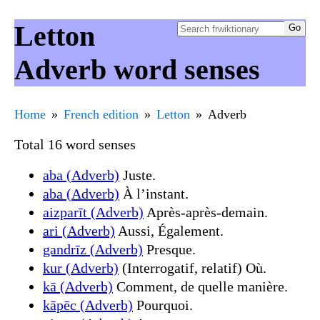
Letton
Adverb word senses
Home
French edition
Letton
Adverb
Total 16 word senses
aba (Adverb)
Juste.
aba (Adverb)
À l’instant.
aizparīt (Adverb)
Après-après-demain.
ari (Adverb)
Aussi, Également.
gandrīz (Adverb)
Presque.
kur (Adverb)
(Interrogatif, relatif) Où.
kā (Adverb)
Comment, de quelle manière.
kāpēc (Adverb)
Pourquoi.